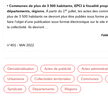
•
Communes de plus de 3 500 habitants, EPCI à fiscalité prop
er
départements, régions.
À partir du 1
juillet, les actes des com
plus de 3 500 habitants ne devront plus être publiés sous forme p
faire l’objet d’une publication sous format électronique sur le site i
la collectivité. Ils devront ...
Fabi
n°401 - MAI 2022
Dématérialisation
Actes de publicité
Actes administrat
Urbanisme
Collectivités territoriales
Communes
Syndicats
Départements
Régions