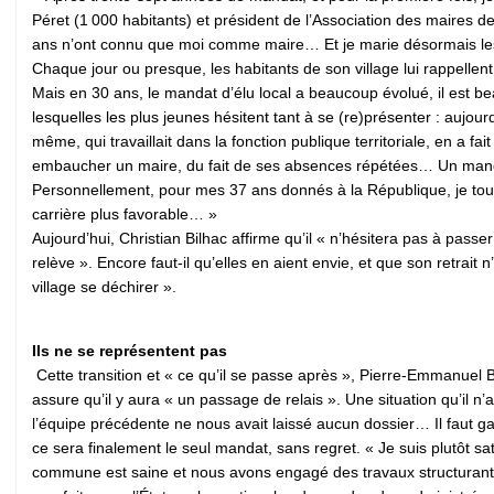
Péret (1 000 habitants) et président de l’Association des maires de 
ans n’ont connu que moi comme maire… Et je marie désormais les 
Chaque jour ou presque, les habitants de son village lui rappellen
Mais en 30 ans, le mandat d’élu local a beaucoup évolué, il est be
lesquelles les plus jeunes hésitent tant à se (re)présenter : aujour
même, qui travaillait dans la fonction publique territoriale, en a f
embaucher un maire, du fait de ses absences répétées… Un mandat
Personnellement, pour mes 37 ans donnés à la République, je touc
carrière plus favorable… »
Aujourd’hui, Christian Bilhac affirme qu’il « n’hésitera pas à pass
relève ». Encore faut-il qu’elles en aient envie, et que son retrait
village se déchirer ».
Ils ne se représentent pas
Cette transition et « ce qu’il se passe après », Pierre-Emmanuel 
assure qu’il y aura « un passage de relais ». Une situation qu’il n’a
l’équipe précédente ne nous avait laissé aucun dossier… Il faut ga
ce sera finalement le seul mandat, sans regret. « Je suis plutôt sat
commune est saine et nous avons engagé des travaux structurants. »