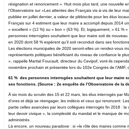
résignation et renoncement ». Huit mois plus tard, une nouvelle e
l’Observatoire sur «Les attentes des Français vis-à-vis de leur mai
publiée en juillet dernier, a valeur de plébiscite pour les élus locaux
Français sur 4 estiment que leur maire a accompli depuis 2014 un 
« excellent » (12 %) ou « bon » (63 %). Et, logiquement, « 61 % »
personnes interrogées souhaitent que leur maire soit de nouveau
en 2020 dont 58 % espèrent qu’il soit reconduit dans ses fonction
Les élections municipales de 2020 seront-elles un rendez-vous man
représentants politiques bénéficiant du niveau de confiance le pl
», rappelle Martial Foucault, directeur du Cevipof, vont-ils cepend
novembre prochain et présentée lors du 102e Congrès de l’AMF, do
61 % des personnes interrogées souhaitent que leur maire so
ses fonctions. (Source : 2e enquête de l’Observatoire de la d
À six mois du scrutin des 15 et 22 mars, les élus interrogés par M
d’ores et déjà se réengager, les indécis et ceux qui renoncent. L
partie celles avancées par leurs collègues interrogés fin 2018 : la v
leur devoir civique », la complexité du mandat et le manque de moye
administrés.
Là encore, un nouveau paradoxe : si «le rôle des maires comme méd