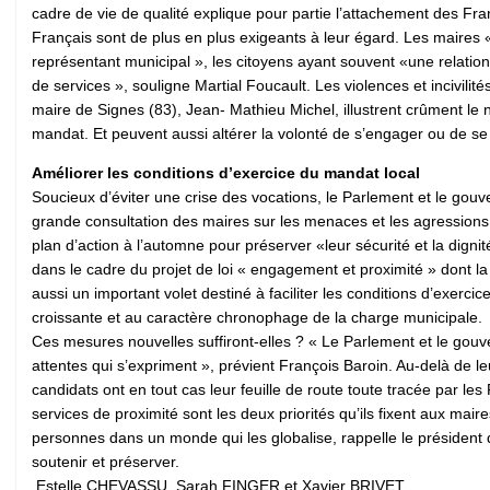
cadre de vie de qualité explique pour partie l’attachement des Fra
Français sont de plus en plus exigeants à leur égard. Les maires «d
représentant municipal », les citoyens ayant souvent «une relation
de services », souligne Martial Foucault. Les violences et incivili
maire de Signes (83), Jean- Mathieu Michel, illustrent crûment le
mandat. Et peuvent aussi altérer la volonté de s’engager ou de 
Améliorer les conditions d’exercice du mandat local
Soucieux d’éviter une crise des vocations, le Parlement et le gouv
grande consultation des maires sur les menaces et les agressions a
plan d’action à l’automne pour préserver «leur sécurité et la dig
dans le cadre du projet de loi « engagement et proximité » dont 
aussi un important volet destiné à faciliter les conditions d’exerci
croissante et au caractère chronophage de la charge municipal
Ces mesures nouvelles suffiront-elles ? « Le Parlement et le gou
attentes qui s’expriment », prévient François Baroin. Au-delà de le
candidats ont en tout cas leur feuille de route toute tracée par l
services de proximité sont les deux priorités qu’ils fixent aux ma
personnes dans un monde qui les globalise, rappelle le président 
soutenir et préserver.
Estelle CHEVASSU, Sarah FINGER et Xavier BRIVET