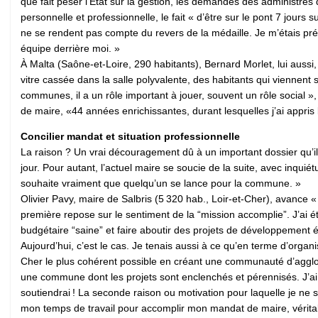
que fait peser l’État sur la gestion, les demandes des administré
personnelle et professionnelle, le fait « d’être sur le pont 7 jours
ne se rendent pas compte du revers de la médaille. Je m’étais prép
équipe derrière moi. »
À Malta (Saône-et-Loire, 290 habitants), Bernard Morlet, lui aussi,
vitre cassée dans la salle polyvalente, des habitants qui viennent 
communes, il a un rôle important à jouer, souvent un rôle social »,
de maire, «44 années enrichissantes, durant lesquelles j’ai appris
Concilier mandat et situation professionnelle
La raison ? Un vrai découragement dû à un important dossier qu’il 
jour. Pour autant, l’actuel maire se soucie de la suite, avec inquié
souhaite vraiment que quelqu’un se lance pour la commune. »
Olivier Pavy, maire de Salbris (5 320 hab., Loir-et-Cher), avance «
première repose sur le sentiment de la “mission accomplie”. J’ai é
budgétaire “saine” et faire aboutir des projets de développement éc
Aujourd’hui, c’est le cas. Je tenais aussi à ce qu’en terme d’organ
Cher le plus cohérent possible en créant une communauté d’agglom
une commune dont les projets sont enclenchés et pérennisés. J’ai
soutiendrai ! La seconde raison ou motivation pour laquelle je ne 
mon temps de travail pour accomplir mon mandat de maire, véritabl