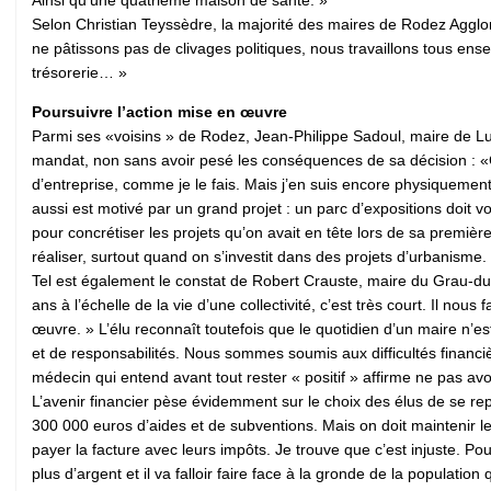
Selon Christian Teyssèdre, la majorité des maires de Rodez Agglom
ne pâtissons pas de clivages politiques, nous travaillons tous e
trésorerie… »
Poursuivre l’action mise en œuvre
Parmi ses «voisins » de Rodez, Jean-Philippe Sadoul, maire de Luc
mandat, non sans avoir pesé les conséquences de sa décision : «C’est
d’entreprise, comme je le fais. Mais j’en suis encore physiquement 
aussi est motivé par un grand projet : un parc d’expositions doit 
pour concrétiser les projets qu’on avait en tête lors de sa premiè
réaliser, surtout quand on s’investit dans des projets d’urbanisme.
Tel est également le constat de Robert Crauste, maire du Grau-du
ans à l’échelle de la vie d’une collectivité, c’est très court. Il nou
œuvre. » L’élu reconnaît toute­fois que le quotidien d’un maire n’
et de responsabilités. Nous sommes soumis aux difficultés financi
médecin qui entend avant tout rester « positif » affirme ne pas a
L’avenir financier pèse évidemment sur le choix des élus de se re
300 000 euros d’aides et de subventions. Mais on doit maintenir le 
payer la facture avec leurs impôts. Je trouve que c’est injuste. Pour
plus d’argent et il va falloir faire face à la gronde de la populati