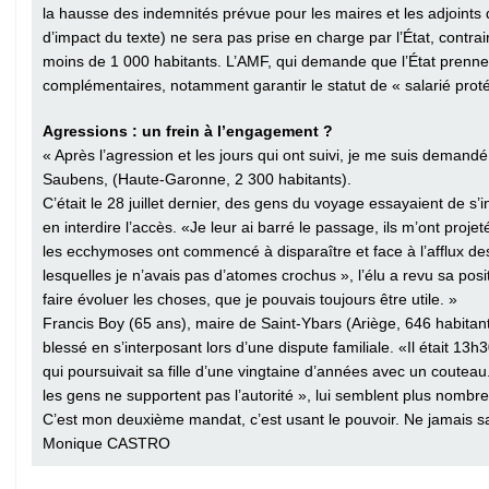
la hausse des indemnités prévue pour les maires et les adjoints
d’impact du texte) ne sera pas prise en charge par l’État, contr
moins de 1 000 habitants. L’AMF, qui demande que l’État prenn
complémentaires, notamment garantir le statut de « salarié protég
Agressions : un frein à l’engagement ?
« Après l’agression et les jours qui ont suivi, je me suis demand
Saubens, (Haute-Garonne, 2 300 habitants).
C’était le 28 juillet dernier, des gens du voyage essayaient de s’in
en interdire l’accès. «Je leur ai barré le passage, ils m’ont pr
les ecchymoses ont commencé à disparaître et face à l’afflux des
lesquelles je n’avais pas d’atomes crochus », l’élu a revu sa pos
faire évoluer les choses, que je pouvais toujours être utile. »
Francis Boy (65 ans), maire de Saint-Ybars (Ariège, 646 habitant
blessé en s’interposant lors d’une dispute familiale. «Il était 13
qui poursuivait sa fille d’une vingtaine d’années avec un couteau.
les gens ne ­supportent pas l’autorité », lui semblent plus nombre
C’est mon deuxième ­mandat, c’est usant le pouvoir. Ne jama
Monique CASTRO