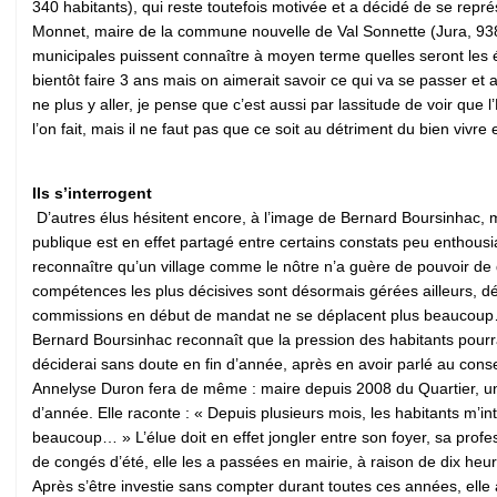
340 habitants), qui reste toutefois motivée et a décidé de se représe
Monnet, maire de la commune nouvelle de Val Sonnette (Jura, 938 h
municipales puissent connaître à moyen terme quelles seront les é
bientôt faire 3 ans mais on aimerait savoir ce qui va se passer et
ne plus y aller, je pense que c’est aussi par lassitude de voir qu
l’on fait, mais il ne faut pas que ce soit au détriment du bien vivre
Ils s’interrogent
D’autres élus hésitent encore, à l’image de Bernard Boursinhac, m
publique est en effet partagé entre certains constats peu enthousi
reconnaître qu’un village comme le nôtre n’a guère de pouvoir de d
compétences les plus décisives sont désormais gérées ailleurs, dépl
commissions en début de mandat ne se déplacent plus beaucoup… » 
Bernard Boursinhac reconnaît que la pression des habitants pourrai
déciderai sans doute en fin d’année, après en avoir parlé au conse
Annelyse Duron fera de même : maire depuis 2008 du Quartier, un 
d’année. Elle raconte : « Depuis plusieurs mois, les habitants m’int
beaucoup… » L’élue doit en effet jongler entre son foyer, sa profe
de congés d’été, elle les a passées en mairie, à raison de dix heure
Après s’être investie sans compter durant toutes ces années, elle 