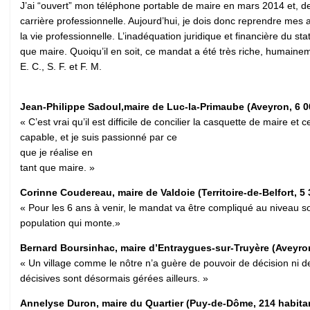
J’ai “ouvert” mon téléphone portable de maire en mars 2014 et, dep
carrière professionnelle. Aujourd’hui, je dois donc reprendre mes a
la vie professionnelle. L’inadéquation juridique et financière du st
que maire. Quoiqu’il en soit, ce mandat a été très riche, humainem
E. C., S. F. et F. M.
Jean-Philippe Sadoul,maire de Luc-la-Primaube (Aveyron, 6 
« C’est vrai qu’il est difficile de concilier la casquette de maire e
capable, et je suis passionné par ce
que je réalise en
tant que maire. »
Corinne Coudereau, maire de Valdoie (Territoire-de-Belfort, 5
« Pour les 6 ans à venir, le mandat va être compliqué au niveau social
population qui monte.»
Bernard Boursinhac, maire d’Entraygues-sur-Truyère (Aveyro
« Un village comme le nôtre n’a guère de pouvoir de décision ni de
décisives sont désormais gérées ailleurs. »
Annelyse Duron, maire du Quartier (Puy-de-Dôme, 214 habita