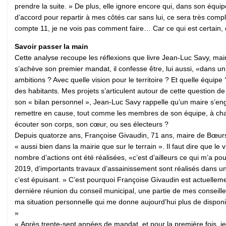
prendre la suite. » De plus, elle ignore encore qui, dans son équi
d’accord pour repartir à mes côtés car sans lui, ce sera très com
compte 11, je ne vois pas comment faire… Car ce qui est certain, c
Savoir passer la main
Cette analyse recoupe les réflexions que livre Jean-Luc Savy, mai
s’achève son premier mandat, il confesse être, lui aussi, «dans un
ambitions ? Avec quelle vision pour le territoire ? Et quelle équipe
des habitants. Mes projets s’articulent autour de cette question 
son « bilan personnel », Jean-Luc Savy rappelle qu’un maire s’eng
remettre en cause, tout comme les membres de son équipe, à chaqu
écouter son corps, son cœur, ou ses électeurs ?
Depuis quatorze ans, Françoise Givaudin, 71 ans, maire de Bœurs
« aussi bien dans la mairie que sur le terrain ». Il faut dire que l
nombre d’actions ont été réalisées, «c’est d’ailleurs ce qui m’a 
2019, d’importants travaux d’assainissement sont réalisés dans un 
c’est épuisant. » C’est pourquoi Françoise Givaudin est actuellement
dernière réunion du conseil municipal, une partie de mes conseiller
ma situation personnelle qui me donne aujourd’hui plus de disponibi
»
« Après trente-sept années de mandat, et pour la première fois, je