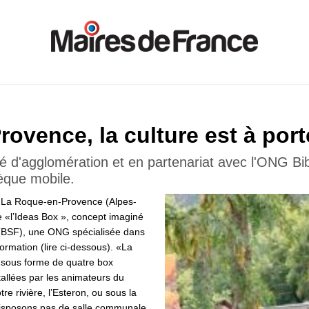
ovence, la culture est à por
té d'agglomération et en partenariat avec l'ONG Bib
hèque mobile.
, La Roque-en-Provence (Alpes-
e «l’Ideas Box », concept imaginé
s (BSF), une ONG spécialisée dans
nformation (lire ci-dessous). «La
 sous forme de quatre box
stallées par les animateurs du
re rivière, l’Esteron, ou sous la
sposons pas de salle communale,