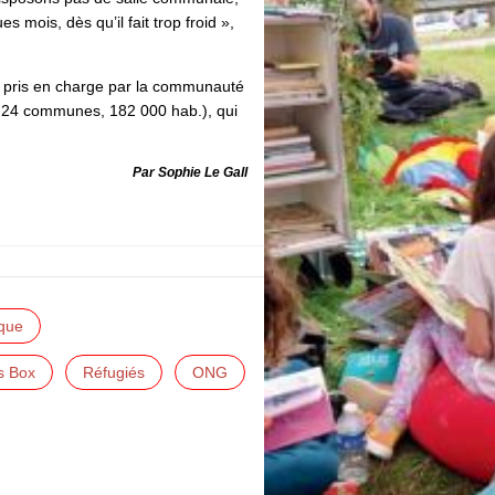
s mois, dès qu’il fait trop froid »,
 pris en charge par la communauté
, 24 communes, 182 000 hab.), qui
Par Sophie Le Gall
ique
s Box
Réfugiés
ONG