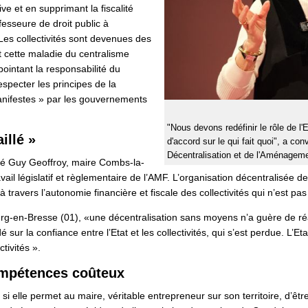
ive et en supprimant la fiscalité
fesseure de droit public à
Les collectivités sont devenues des
t cette maladie du centralisme
pointant la responsabilité du
respecter les principes de la
manifestes » par les gouvernements
"Nous devons redéfinir le rôle de l'E
illé »
d'accord sur le qui fait quoi", a co
Décentralisation et de l'Aménagemen
rmé Guy Geoffroy, maire Combs-la-
vail législatif et règlementaire de l’AMF. L’organisation décentralisée de
travers l’autonomie financière et fiscale des collectivités qui n’est pa
-en-Bresse (01), «une décentralisation sans moyens n’a guère de réali
é sur la confiance entre l’Etat et les collectivités, qui s’est perdue. L’
ctivités ».
mpétences coûteux
si elle permet au maire, véritable entrepreneur sur son territoire, d’êt