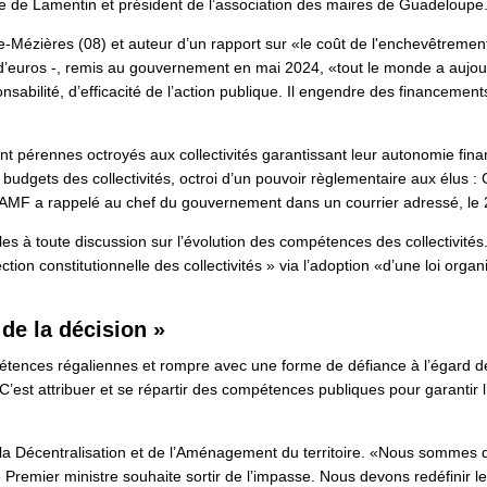
re de Lamentin et président de l’association des maires de Guadeloupe. O
e-Mézières (08) et auteur d’un rapport sur «le coût de l'enchevêtrement
ards d’euros -, remis au gouvernement en mai 2024, «tout le monde a auj
bilité, d’efficacité de l’action publique. Il engendre des financement
t pérennes octroyés aux collectivités garantissant leur autonomie fin
es budgets des collectivités, octroi d’un pouvoir règlementaire aux élus
 l’AMF a rappelé au chef du gouvernement dans un courrier adressé, le 
 à toute discussion sur l’évolution des compétences des collectivités
tion constitutionnelle des collectivités » via l’adoption «d’une loi organ
t de la décision »
mpétences régaliennes et rompre avec une forme de défiance à l’égard de
C’est attribuer et se répartir des compétences publiques pour garantir l’
la Décentralisation et de l’Aménagement du territoire. «Nous sommes dan
 Premier ministre souhaite sortir de l’impasse. Nous devons redéfinir le rô