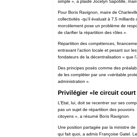
simple », a plaidé Jocelyn Sapotille, mai
Pour Boris Ravignon, maire de Charlevill
collectivités -qu’il évaluait à 7,5 milli
morcèlement pose un problème de responsa
de clarifier la répartition des rôles ».
Répartition des compétences, financemen
entravant l’action locale et pesant sur l
fondateurs de la décentralisation » que
Des principes posés comme des préalables
de les compléter par une «véritable protec
administration ».
Privilégier «le circuit cour
L’Etat, lui, doit se recentrer sur ses co
pas un sujet de répartition des pouvoirs. 
citoyens », a résumé Boris Ravignon.
Une position partagée par la ministre de 
qui fait quoi, a admis Françoise Gatel. Le