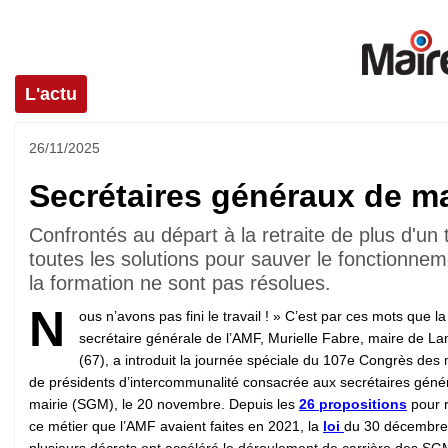
L'actu
26/11/2025
Secrétaires généraux de ma
Confrontés au départ à la retraite de plus d'un 
toutes les solutions pour sauver le fonctionn
la formation ne sont pas résolues.
N
ous n’avons pas fini le travail ! » C’est par ces mots que la
secrétaire générale de l’AMF, Murielle Fabre, maire de L
(67), a introduit la journée spéciale du 107e Congrès des 
de présidents d’intercommunalité consacrée aux secrétaires géné
mairie (SGM), le 20 novembre. Depuis les
26 propositions
pour r
ce métier que l’AMF avaient faites en 2021, la
loi
du 30 décembre
plusieurs décrets ont accéléré le déroulement de carrière des SG