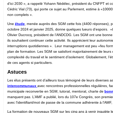
d’ici 2030 », a rappelé Yohann Nédélec, président du CNFPT et c
Cédric Vial (73), qui porte ce sujet au Parlement, estime à «10
non complets ».
Une
étude
, menée auprès des SGM cette fois (4400 réponses), pa
octobre 2024 et janvier 2025, donne quelques lueurs d’espoirs. «L
Olivier Ducrocq, président de l’ANDCDG. Les SGM ont une bonne re
ils souhaitent continuer cette activité. Ils apprécient leur autonom
interruptions quotidiennes ». Leur management est peu «feu form
plan de formation. Les SGM se satisfont majoritairement de leurs co
complexité du travail et le sentiment d’isolement. Globalement, l’é
de ces agents si particuliers.
Astuces
Les élus présents ont d’ailleurs tous témoigné de leurs diverses 
intercommunaux
avec rencontres professionnelles régulières, fac
municipale reconvertie en SGM, tutorat, mentorat, charte de
bonn
manquent pas. L’AMF a publié, lors du 107e Congrès, son premi
avec l'identifiant/mot de passe de la commune adhérente à l'AMF, 
La formation de nouveaux SGM sur les cinq ans à venir inquiète