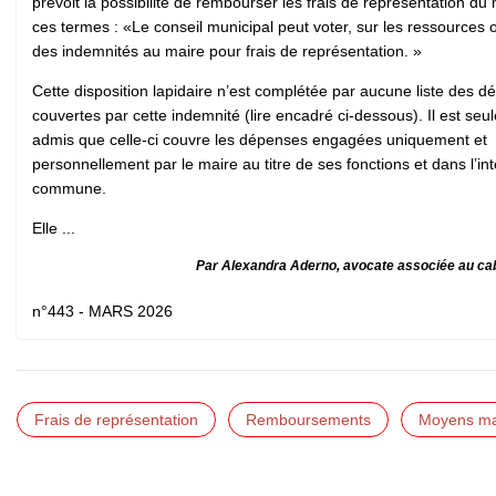
prévoit la possibilité de rembourser les frais de représentation du
ces termes : «Le conseil municipal peut voter, sur les ressources o
des indemnités au maire pour frais de représentation. »
Cette disposition lapidaire n’est complétée par aucune liste des 
couvertes par cette indemnité (lire encadré ci-dessous). Il est se
admis que celle-ci couvre les dépenses engagées uniquement et
personnellement par le maire au titre de ses fonctions et dans l’int
commune.
Elle ...
Par Alexandra Aderno, avocate associée au ca
n°443 - MARS 2026
Frais de représentation
Remboursements
Moyens mat