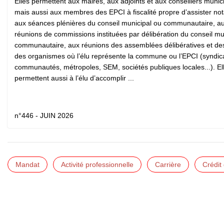
Elles permettent aux maires, aux adjoints et aux conseillers munic
mais aussi aux membres des EPCI à fiscalité propre d’assister n
aux séances plénières du conseil municipal ou communautaire, a
réunions de commissions instituées par délibération du conseil mu
communautaire, aux réunions des assemblées délibératives et de
des organismes où l’élu représente la commune ou l’EPCI (syndic
communautés, métropoles, SEM, sociétés publiques locales...). El
permettent aussi à l’élu d’accomplir ...
n°446 - JUIN 2026
Mandat
Activité professionnelle
Carrière
Crédit