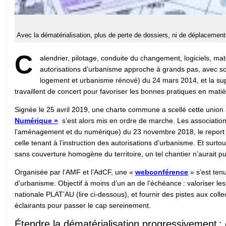
Avec la dématérialisation, plus de perte de dossiers, ni de déplacemen
C
alendrier, pilotage, conduite du changement, logiciels, ma
autorisations d’urbanisme approche à grands pas, avec son
logement et urbanisme rénové) du 24 mars 2014, et la suppr
travaillent de concert pour favoriser les bonnes pratiques en matiè
Signée le 25 avril 2019, une charte commune a scellé cette union a
Numérique »
s’est alors mis en ordre de marche. Les associatio
l’aménagement et du numérique) du 23 novembre 2018, le report de
celle tenant à l’instruction des autorisations d’urbanisme. Et surto
sans couverture homogène du territoire, un tel chantier n’aurait 
Organisée par l’AMF et l’AdCF, une «
webconférence
» s’est tenu
d’urbanisme. Objectif à moins d’un an de l’échéance : valoriser le
nationale PLAT’AU (lire ci-dessous), et fournir des pistes aux coll
éclairants pour passer le cap sereinement.
Étendre la dématérialisation progressivement