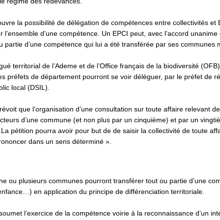
ur le régime des redevances.
ouvre la possibilité de délégation de compétences entre collectivités et 
on sur l’ensemble d’une compétence. Un EPCI peut, avec l’accord unan
ou partie d’une compétence qui lui a été transférée par ses commune
gué territorial de l’Ademe et de l’Office français de la biodiversité (OFB
s préfets de département pourront se voir déléguer, par le préfet de régi
blic local (DSIL).
prévoit que l’organisation d’une consultation sur toute affaire relevant 
cteurs d’une commune (et non plus par un cinquième) et par un vingtièm
. La pétition pourra avoir pour but de de saisir la collectivité de toute 
prononcer dans un sens déterminé ».
e ou plusieurs communes pourront transférer tout ou partie d’une comp
enfance…) en application du principe de différenciation territoriale.
 soumet l’exercice de la compétence voirie à la reconnaissance d’un in