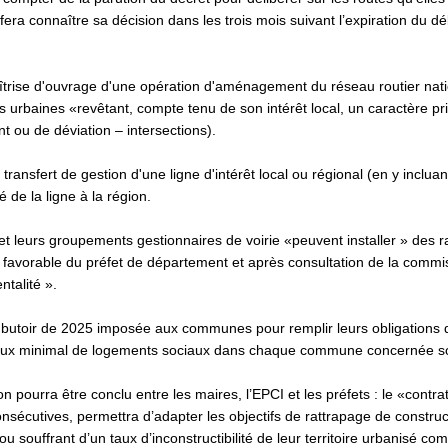
 fera connaître sa décision dans les trois mois suivant l’expiration du d
aîtrise d'ouvrage d'une opération d'aménagement du réseau routier nat
aines «revêtant, compte tenu de son intérêt local, un caractère priori
 ou de déviation – intersections).
 transfert de gestion d'une ligne d'intérêt local ou régional (en y inclu
té de la ligne à la région.
s et leurs groupements gestionnaires de voirie «peuvent installer » des
is favorable du préfet de département et après consultation de la comm
ntalité ».
e butoir de 2025 imposée aux communes pour remplir leurs obligations
 taux minimal de logements sociaux dans chaque commune concernée s
n pourra être conclu entre les maires, l’EPCI et les préfets : le «contra
nsécutives, permettra d’adapter les objectifs de rattrapage de constru
ouffrant d’un taux d’inconstructibilité de leur territoire urbanisé com