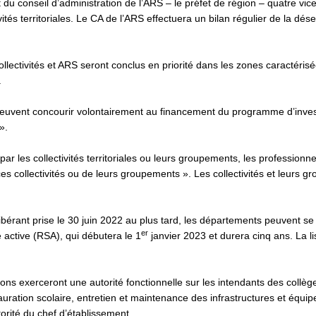
t du conseil d’administration de l’ARS – le préfet de région – quatre vic
ités territoriales. Le CA de l’ARS effectuera un bilan régulier de la dése
llectivités et ARS seront conclus en priorité dans les zones caractérisé
.
«peuvent concourir volontairement au financement du programme d’inve
 ».
ar les collectivités territoriales ou leurs groupements, les professionn
es collectivités ou de leurs groupements ». Les collectivités et leurs 
libérant prise le 30 juin 2022 au plus tard, les départements peuvent se
er
é active (RSA), qui débutera le 1
janvier 2023 et durera cinq ans. La li
ns exerceront une autorité fonctionnelle sur les intendants des collèges
ration scolaire, entretien et maintenance des infrastructures et équi
torité du chef d’établissement.