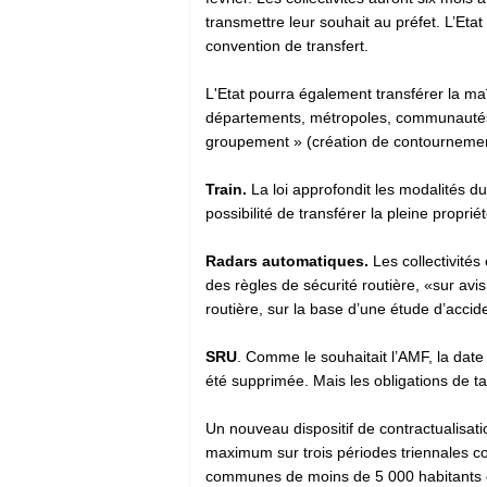
transmettre leur souhait au préfet. L’Etat
convention de transfert.
L'Etat pourra également transférer la m
départements, métropoles, communautés urb
groupement » (création de contournement
Train.
La loi approfondit les modalités du
possibilité de transférer la pleine proprié
Radars automatiques.
Les collectivité
des règles de sécurité routière, «sur av
routière, sur la base d’une étude d’accide
SRU
. Comme le souhaitait l’AMF, la dat
été supprimée. Mais les obligations de
Un nouveau dispositif de contractualisatio
maximum sur trois périodes triennales co
communes de moins de 5 000 habitants ou s