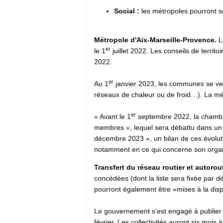
Social :
les métropoles pourront s
Métropole d'Aix-Marseille-Provence.
L
er
le 1
juillet 2022. Les conseils de territo
2022.
er
Au 1
janvier 2023, les communes se verr
réseaux de chaleur ou de froid…). La mét
er
« Avant le 1
septembre 2022, la chambre
membres », lequel sera débattu dans un 
décembre 2023 », un bilan de ces évolut
notamment en ce qui concerne son organ
Transfert du réseau routier et autorout
concédées (dont la liste sera fixée par 
pourront également être «mises à la dispo
Le gouvernement s’est engagé à publier le
février. Les collectivités auront six mois