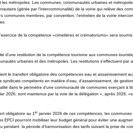
 les métropoles. Les communes, communautés urbaines et métropoles
munautaire (gérée par l’intercommunalité) de la voirie qui relève des
rs communes membres, par convention, l’entretien de la voirie intercom
res.
exercice de la compétence «cimetières et crématoriums» sera soumis à
ibilité d'une restitution de la compétence tourisme aux communes tour
nautés urbaines et des métropoles. Les restitutions s’effectuent par ac
ntient le transfert obligatoire des compétences eau et assainissement
les syndicats compétents en matière d’eau, d’assainissement, de gestio
totalité dans le périmètre d’une communauté de communes exerçant à tit
ier 2026, sont maintenus par la voie de la délégation », après 2026,
er
rt obligatoire au 1
janvier 2026 de ces compétences, les communes e
 EPCI pourront mobiliser leur budget général pour éviter une augmentat
u pendant la période d’harmonisation des tarifs suivant la prise de c