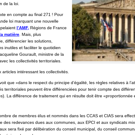
n de la loi.
exte en compte au final 271 ! Pour
grande loi marquant une nouvelle
ppelaient
l’AMF,
Régions de France
la matière
. Mais, plus
, différencier les solutions,
s inutiles et faciliter le quotidien
 Jacqueline Gourault, ministre de la
vec les collectivités territoriales.
articles intéressant les collectivités.
voit que «dans le respect du principe d’égalité, les règles relatives à l’
és territoriales peuvent être différenciées pour tenir compte des différe
 La différence de traitement qui en résulte doit être «proportionnée et 
ombre de membres élus et nommés dans les CCAS et CIAS sera effectuée
me des redevances dues aux communes, aux EPCI et aux syndicats mixte
aux sera fixé par délibération du conseil municipal, du conseil commun