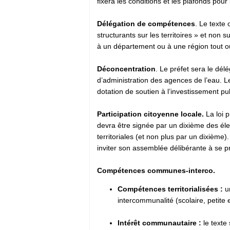
fixera les conditions et les plafonds po
Délégation de compétences
. Le texte 
structurants sur les territoires » et n
à un département ou à une région tout 
Déconcentration
. Le préfet sera le délé
d’administration des agences de l’eau. Le
dotation de soutien à l’investissement pu
Participation citoyenne locale.
La loi 
devra être signée par un dixième des éle
territoriales (et non plus par un dixième)
inviter son assemblée délibérante à se 
Compétences communes-interco.
Compétences territorialisées :
un
intercommunalité (scolaire, petite 
Intérêt communautaire :
le texte