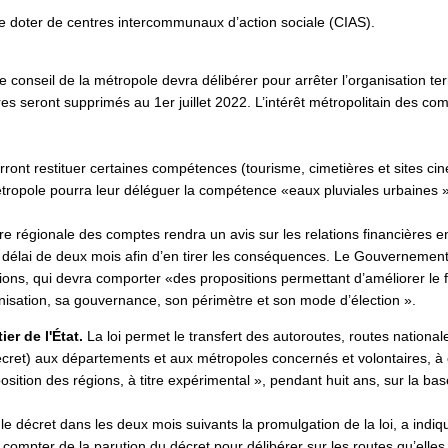
e doter de centres intercommunaux d’action sociale (CIAS).
e conseil de la métropole devra délibérer pour arrêter l’organisation ter
ires seront supprimés au 1er juillet 2022. L’intérêt métropolitain des com
ont restituer certaines compétences (tourisme, cimetières et sites ciné
ropole pourra leur déléguer la compétence «eaux pluviales urbaines » 
 régionale des comptes rendra un avis sur les relations financières 
délai de deux mois afin d’en tirer les conséquences. Le Gouvernement
ions, qui devra comporter «des propositions permettant d’améliorer le
isation, sa gouvernance, son périmètre et son mode d’élection ».
ier de l'État.
La loi permet le transfert des autoroutes, routes nationa
décret) aux départements et aux métropoles concernés et volontaires, à
sition des régions, à titre expérimental », pendant huit ans, sur la bas
 décret dans les deux mois suivants la promulgation de la loi, a indiqu
 à compter de la parution du décret pour délibérer sur les routes qu’elles