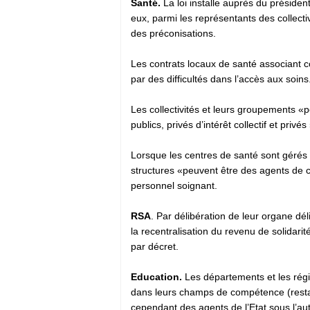
Santé.
La loi installe auprès du présiden
eux, parmi les représentants des collectiv
des préconisations.
Les contrats locaux de santé associant co
par des difficultés dans l’accès aux soins
Les collectivités et leurs groupements 
publics, privés d’intérêt collectif et privés
Lorsque les centres de santé sont gérés p
structures «peuvent être des agents de c
personnel soignant.
RSA
. Par délibération de leur organe dé
la recentralisation du revenu de solidarit
par décret.
Education.
Les départements et les régio
dans leurs champs de compétence (restau
cependant des agents de l’Etat sous l’au