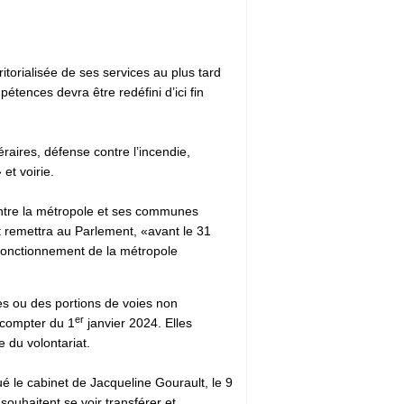
ritorialisée de ses services au plus tard
pétences devra être redéfini d’ici fin
raires, défense contre l’incendie,
et voirie.
entre la métropole et ses communes
 remettra au Parlement, «avant le 31
 fonctionnement de la métropole
les ou des portions de voies non
er
 compter du 1
janvier 2024. Elles
e du volontariat.
é le cabinet de Jacqueline Gourault, le 9
 souhaitent se voir transférer et