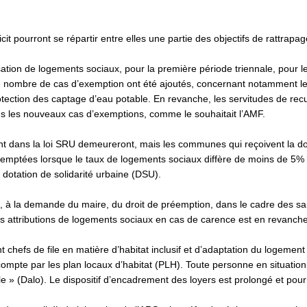
it pourront se répartir entre elles une partie des objectifs de rattra
éalisation de logements sociaux, pour la première période triennale, p
tain nombre de cas d’exemption ont été ajoutés, concernant notamment
 protection des captage d’eau potable. En revanche, les servitudes de rec
ns les nouveaux cas d’exemptions, comme le souhaitait l’AMF.
ent dans la loi SRU demeureront, mais les communes qui reçoivent la dot
xemptées lorsque le taux de logements sociaux diffère de moins de 5% de 
dotation de solidarité urbaine (DSU).
 cas, à la demande du maire, du droit de préemption, dans le cadre des 
s attributions de logements sociaux en cas de carence est en revanch
chefs de file en matière d’habitat inclusif et d’adaptation du logement 
 compte par les plan locaux d’habitat (PLH). Toute personne en situation
» (Dalo). Le dispositif d’encadrement des loyers est prolongé et pourr