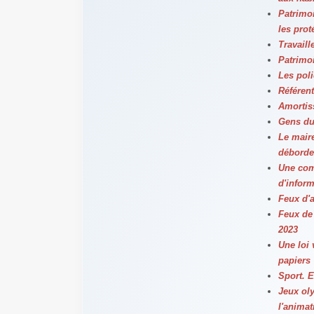
Patrimo
les prot
Travaille
Patrimoi
Les poli
Référen
Amortiss
Gens du
Le maire
déborde
Une com
d'infor
Feux d'a
Feux de 
2023
Une loi 
papiers
Sport. 
Jeux ol
l'animat