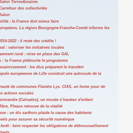
 Salon Terres&maires
Carrefour des collectivités
 Salon
ilité : la France doit mieux faire
uropéens. La région Bourgogne-Franche-Comté informe les
014-2022 : il reste des crédits !
al : valoriser les initiatives locales
pement rural : mise en place des GAL
 : la France plébiscite le programme
ssainissement : les élus préparent le transfert
pole européenne de Lille construit une autoroute de la
uté de communes Flandre Lys. CIAS, un levier pour de
s actions sociales
Normandie (Calvados), un musée à hauteur d'enfant
fibre, Pleaux retrouve de la vitalité
se : un élu sarthois plaide la cause des habitants
seils pour assurer sa sécurité numérique
forêt : faire respecter les obligations de débroussaillement
itants