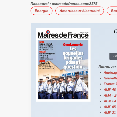
Raccourci :
mairesdefrance.com/2175
Énergie
Amortisseur électricité
Bou
C
SO
Retrouver 
Aménage
Nouvelle
France T
AMF 46 
AMA - Z
ADM 64 -
AMF 05 
AMF 21 