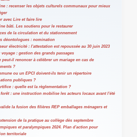
ine : recenser les objets culturels communaux pour mieux
éger
r avec Lire et faire lire
ne bâti. Les soutiens pour le restaurer
ces de la circulation et du stationnement
ts déontologues : nomination
eur électricité : l'attestation est repoussée au 30 juin 2023
 voyage : gestion des grands passages
 peut-il renoncer à célébrer un mariage en cas de
ments ?
mune ou un EPCI doivent-ils tenir un répertoire
mations publiques ?
rtifice : quelle est la règlementation ?
forêt : une instruction mobilise les acteurs locaux avant l'été
valide la fusion des filières REP emballages ménagers et
Extension de la pratique au collège dès septembre
ympiques et paralympiques 2024. Plan d'action pour
ion territoriale