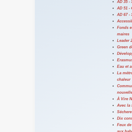
AD 35 -
AD 51 - 
AD 67 -
Accessib
Fonds e
maires
Leader 2
Green de
Dévelop
Erasmus
Eau et a
La métro
chaleur
Communa
nouvelle
À Vire 
Avec la 
Sécheres
Dix con
Feux de 
aux hab