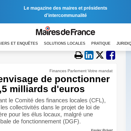
Le magazine des maires et présidents
d'intercommunalité
IERS ET ENQUÊTES
SOLUTIONS LOCALES
PRATIQUE
JURIDI
Finances Parlement Votre mandat
 envisage de ponctionner
6,5 milliards d'euros
vant le Comité des finances locales (CFL),
s collectivités dans le projet de loi de
re pour les élus locaux, malgré une
lobale de fonctionnement (DGF).
Xavier Brivet