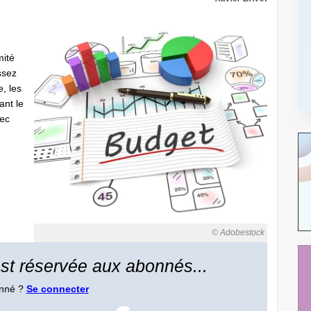
mité
ssez
, les
nt le
vec
© Adobestock
 est réservée aux abonnés...
onné ?
Se connecter