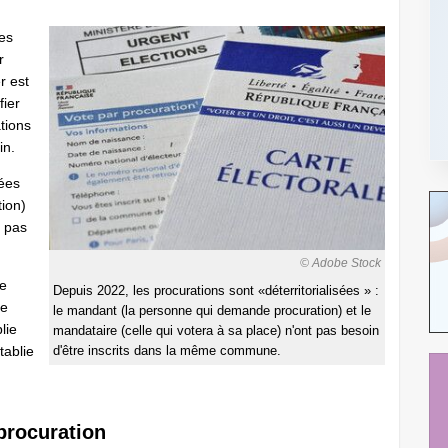
les
r
r est
fier
tions
in.
sées
ion)
t pas
© Adobe Stock
le
Depuis 2022, les procurations sont «déterritorialisées » :
ne
le mandant (la personne qui demande procuration) et le
lie
mandataire (celle qui votera à sa place) n'ont pas besoin
tablie
d'être inscrits dans la même commune.
 procuration