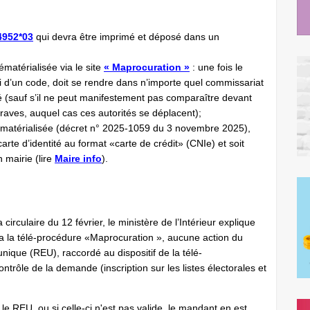
4952*03
qui devra être imprimé et déposé dans un
matérialisée via le site
« Maprocuration »
: une fois le
i d’un code, doit se rendre dans n’importe quel commissariat
té (sauf s’il ne peut manifestement pas comparaître devant
graves, auquel cas ces autorités se déplacent);
ématérialisée (décret n° 2025-1059 du 3 novembre 2025),
rte d’identité au format «carte de crédit» (CNIe) et soit
n mairie (lire
Maire info
).
 circulaire du 12 février, le ministère de l’Intérieur explique
ia la télé-procédure «Maprocuration », aucune action du
unique (REU), raccordé au dispositif de la télé-
ôle de la demande (inscription sur les listes électorales et
 le REU, ou si celle-ci n'est pas valide, le mandant en est