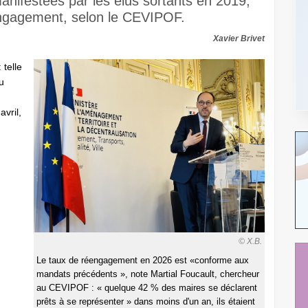
manifestées par les élus sortants en 2019,
'engagement, selon le CEVIPOF.
Xavier Brivet
 telle
u
avril,
© X.B.
Le taux de réengagement en 2026 est «conforme aux
mandats précédents », note Martial Foucault, chercheur
au CEVIPOF : « quelque 42 % des maires se déclarent
prêts à se représenter » dans moins d'un an, ils étaient