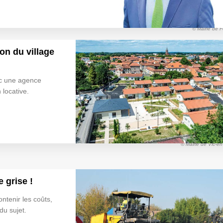
© Mairie de 
on du village
ec une agence
 locative.
© Mairie de Vic-en
e grise !
ontenir les coûts,
du sujet.