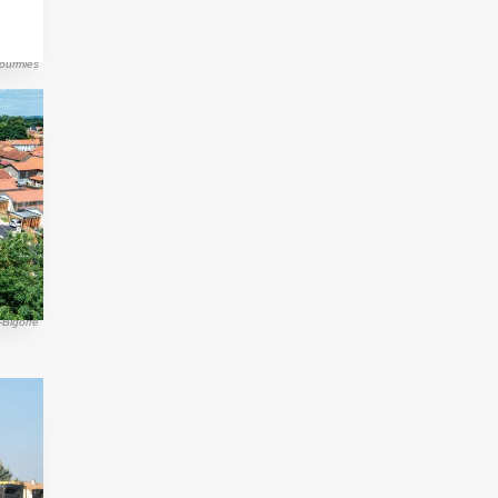
Fourmies
-Bigorre