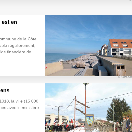
©
 est en
 commune de la Côte
sable régulièrement,
ide financière de
© Florence
iens
918, la ville (15 000
ues avec le ministère