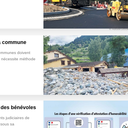
© AdobeStock/
la commune
communes doivent
e nécessite méthode
et des bénévoles
nts judiciaires de
 sous sa