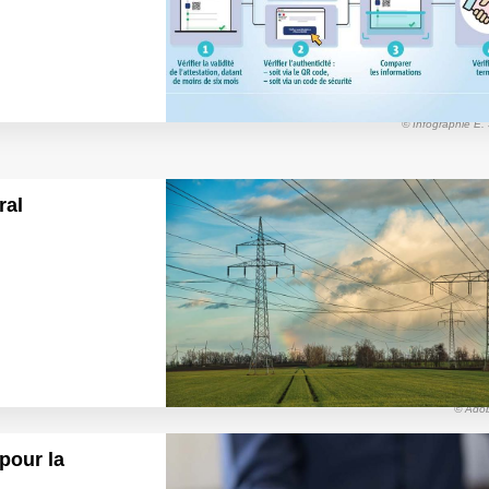
© Infographie E.
ral
© Ado
 pour la