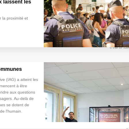
 laissent les
r la proximité et
© Ville de Sain
 communes
ive (IAG) a atteint les
mencent à être
ondre aux questions
usagers. Au-delà de
es se dotent de
 de l'humain.