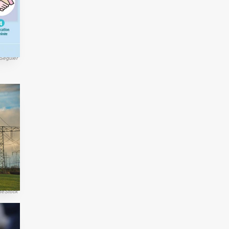
 Séguier
beStock