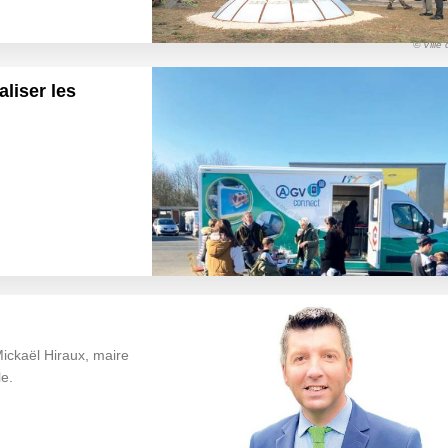
© Ville 
liser les
ickaël Hiraux, maire
e.