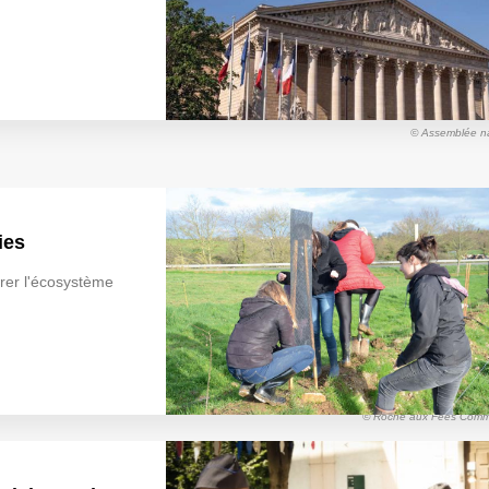
© Assemblée na
ies
er l'écosystème
© Roche aux Fées Com