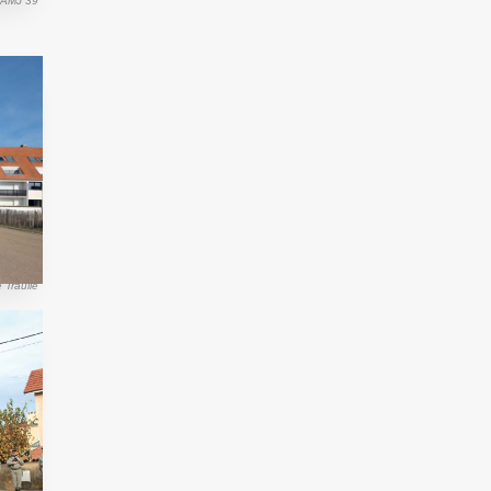
 AMJ 39
 Traullé