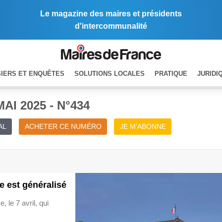
Le magazine des maires et présidents
d'intercommunalité
IERS ET ENQUÊTES
SOLUTIONS LOCALES
PRATIQUE
JURIDI
MAI 2025 - N°434
AL
ACHETER CE NUMÉRO
JE M'ABONNE
te est généralisé
 le 7 avril, qui