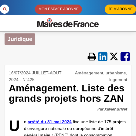
MON ESPACE ABONNÉ
JE M'ABONNE
Juridique
16/07/2024 JUILLET-AOUT
Aménagement, urbanisme,
2024 - N°425
logement
Aménagement. Liste des
grands projets hors ZAN
Par Xavier Brivet
U
n
arrêté du 31 mai 2024
fixe une liste de 175 projets
d’envergure nationale ou européenne d’intérêt
général majeur (PENE) dont la consommation