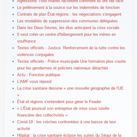
Agressions Trois maires racontent comment ils ont fait face
Le prélèvement à la source sur les indemnités de fonction
Contrats de plan État-régions : les négociations s'engagent
Les modalités de suppression des communes déléguées
Dans les Deux-Sèvres, les élus anticipent la crise sociale
Il veut créer un centre d'hébergement pour les mères en
souffrance
Textes officiels - Justice. Renforcement de la lutte contre les
violences conjugales
Textes officiels - Police municipale Une formation plus courte
pour les gendarmes et policiers nationaux détachés
Actu - Fonction publique
L'AMF vous répond
La crise sanitaire dessine « une nouvelle géographie de l'UE
»
État et régions s'entendent pour gérer le Feader
« L'État poursuit son entreprise de mise sous tutelle
financière des collectivités »
Covid-19 : les crèches confrontées à une baisse de leur
activité
Hôpital : la crise sanitaire éclipse les suites du Ségur de la