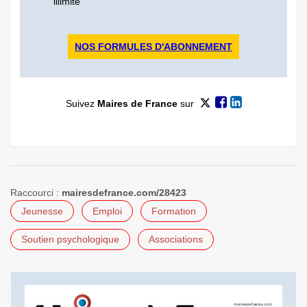
illimité
NOS FORMULES D'ABONNEMENT
Suivez
Maires de France
sur
Raccourci :
mairesdefrance.com/28423
Jeunesse
Emploi
Formation
Soutien psychologique
Associations