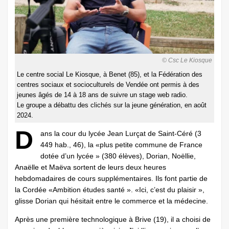
© Csc Le Kiosque
Le centre social Le Kiosque, à Benet (85), et la Fédération des
centres sociaux et socio­culturels de Vendée ont permis à des
jeunes âgés de 14 à 18 ans de suivre un stage web radio.
Le groupe a débattu des clichés sur la jeune génération, en août
2024.
D
ans la cour du lycée Jean Lurçat de Saint-Céré (3
449 hab., 46), la «plus petite commune de France
dotée d’un lycée » (380 élèves), Dorian, Noëllie,
Anaëlle et Maëva sortent de leurs deux heures
hebdomadaires de cours supplémentaires. Ils font partie de
la Cordée «Ambition études santé ». «Ici, c’est du plaisir »,
glisse Dorian qui hésitait entre le commerce et la médecine.
Après une première technologique à Brive (19), il a choisi de