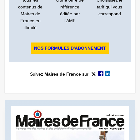
tous les
d’une offre de
Choisissez le
contenus de
référence
tarif qui vous
Maires de
éditée par
correspond
France en
l’AMF
illimité
NOS FORMULES D'ABONNEMENT
Suivez
Maires de France
sur