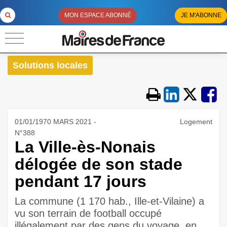
MON ESPACE ABONNÉ
JE M'ABONNE
Solutions locales
01/01/1970 MARS 2021 -
Logement
N°388
La Ville-ès-Nonais
délogée de son stade
pendant 17 jours
La commune (1 170 hab., Ille-et-Vilaine) a
vu son terrain de football occupé
illégalement par des gens du voyage, en