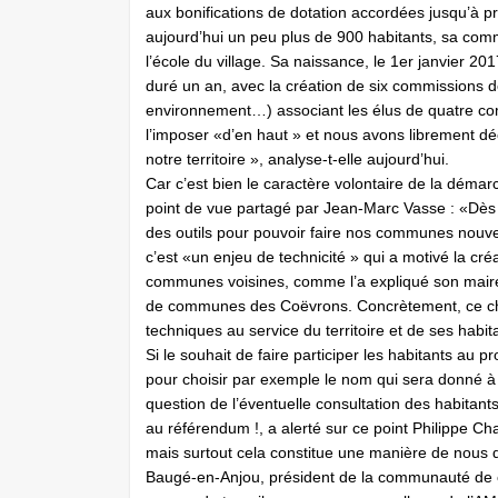
aux bonifications de dotation accordées jusqu’à 
aujourd’hui un peu plus de 900 habitants, sa comm
l’école du village. Sa naissance, le 1er janvier 201
duré un an, avec la création de six commissions dé
environnement…) associant les élus de quatre co
l’imposer «d’en haut » et nous avons librement dé
notre territoire », analyse-t-elle aujourd’hui.
Car c’est bien le caractère volontaire de la dém
point de vue partagé par Jean-Marc Vasse : «Dès qu
des outils pour pouvoir faire nos communes nouvel
c’est «un enjeu de technicité » qui a motivé la cr
communes voisines, comme l’a expliqué son maire
de communes des Coëvrons. Concrètement, ce cho
techniques au service du territoire et de ses habit
Si le souhait de faire participer les habitants au p
pour choisir par exemple le nom qui sera donné à
question de l’éventuelle consultation des habitan
au référendum !, a alerté sur ce point Philippe Ch
mais surtout cela constitue une manière de nous 
Baugé-en-Anjou, président de la communauté de 