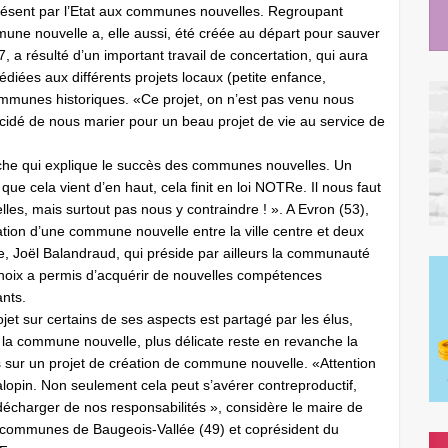
présent par l’Etat aux communes nouvelles. Regroupant
une nouvelle a, elle aussi, été créée au départ pour sauver
7, a résulté d’un important travail de concertation, qui aura
diées aux différents projets locaux (petite enfance,
mmunes historiques. «Ce projet, on n’est pas venu nous
cidé de nous marier pour un beau projet de vie au service de
arche qui explique le succès des communes nouvelles. Un
e cela vient d’en haut, cela finit en loi NOTRe. Il nous faut
les, mais surtout pas nous y contraindre ! ». A Evron (53),
éation d’une commune nouvelle entre la ville centre et deux
, Joël Balandraud, qui préside par ailleurs la communauté
ix a permis d’acquérir de nouvelles compétences
ants.
rojet sur certains de ses aspects est partagé par les élus,
 la commune nouvelle, plus délicate reste en revanche la
ts sur un projet de création de commune nouvelle. «Attention
alopin. Non seulement cela peut s’avérer contreproductif,
décharger de nos responsabilités », considère le maire de
communes de Baugeois-Vallée (49) et coprésident du