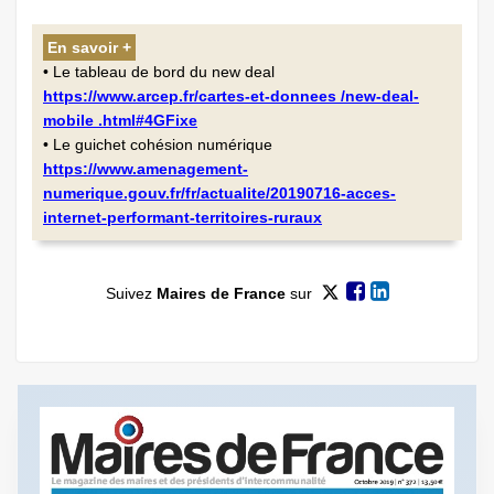
En savoir +
• Le tableau de bord du new deal
https://www.arcep.fr/cartes-et-donnees /new-deal-
mobile .html#4GFixe
• Le guichet cohésion numérique
https://www.amenagement-
numerique.gouv.fr/fr/actualite/20190716-acces-
internet-performant-territoires-ruraux
Suivez
Maires de France
sur