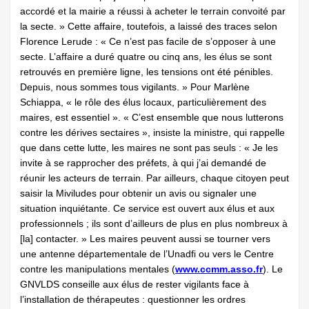
accordé et la mairie a réussi à acheter le terrain convoité par
la secte. » Cette affaire, toutefois, a laissé des traces selon
Florence Lerude : « Ce n’est pas facile de s’opposer à une
secte. L’affaire a duré quatre ou cinq ans, les élus se sont
retrouvés en première ligne, les tensions ont été pénibles.
Depuis, nous sommes tous vigilants. » Pour Marlène
Schiappa, « le rôle des élus locaux, particulièrement des
maires, est essentiel ». « C’est ensemble que nous lutterons
contre les dérives sectaires », insiste la ministre, qui rappelle
que dans cette lutte, les maires ne sont pas seuls : « Je les
invite à se rapprocher des préfets, à qui j’ai demandé de
réunir les acteurs de terrain. Par ailleurs, chaque citoyen peut
saisir la Miviludes pour obtenir un avis ou signaler une
situation inquiétante. Ce service est ouvert aux élus et aux
professionnels ; ils sont d’ailleurs de plus en plus nombreux à
[la] contacter. » Les maires peuvent aussi se tourner vers
une antenne départementale de l’Unadfi ou vers le Centre
contre les manipulations mentales (
www.ccmm.asso.fr
). Le
GNVLDS conseille aux élus de rester vigilants face à
l’installation de thérapeutes : questionner les ordres