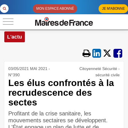
MON ESPACE ABONNÉ
JE M'ABONNE
L'actu
03/05/2021 MAI 2021 -
Citoyenneté Sécurité -
N°390
sécurité civile
Les élus confrontés à la
recrudescence des
sectes
Profitant de la crise sanitaire, les
mouvements sectaires se développent.
L'État engage un plan de lutte et de