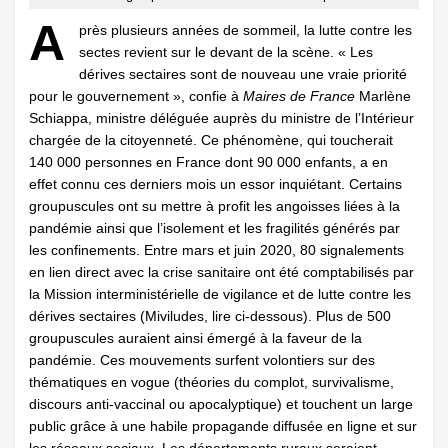
A
près plusieurs années de sommeil, la lutte contre les
sectes revient sur le devant de la scène. « Les
dérives sectaires sont de nouveau une vraie priorité
pour le gouvernement », confie à
Maires de France
Marlène
Schiappa, ministre déléguée auprès du ministre de l’Intérieur
chargée de la citoyenneté. Ce phénomène, qui toucherait
140 000 personnes en France dont 90 000 enfants, a en
effet connu ces derniers mois un essor inquiétant. Certains
groupuscules ont su mettre à profit les angoisses liées à la
pandémie ainsi que l’isolement et les fragilités générés par
les confinements. Entre mars et juin 2020, 80 signalements
en lien direct avec la crise sanitaire ont été comptabilisés par
la Mission interministérielle de vigilance et de lutte contre les
dérives sectaires (Miviludes, lire ci-dessous). Plus de 500
groupuscules auraient ainsi émergé à la faveur de la
pandémie. Ces mouvements surfent volontiers sur des
thématiques en vogue (théories du complot, survivalisme,
discours anti-vaccinal ou apocalyptique) et touchent un large
public grâce à une habile propagande diffusée en ligne et sur
les réseaux sociaux. Les départements ruraux seraient