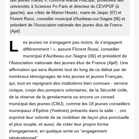
des jeunes maires », confirme Martial Foucault, professeur des
universités à Sciences Po Paris et directeur du CEVIPOF (à
gauche), aux côtés de Marion Houetz, maire de Jaujac (07) et
Florent Rossi, conseiller municipal d'Auribeau-sur-Siagne (06) et
président de l'Association nationale des jeunes élus de France
(Ajef)
L
es jeunes ne s'engagent pas moins, ils s'engagent
différemment ! », assure Florent Rossi, conseiller
municipal d'Auribeau-sur-Siagne (06) et président de
l'Association nationale des jeunes élus de France (Ajef). Une
affirmation qui sera illustrée tout du long de ce débat par de
nombreux témoignages de très jeunes et jeunes Français,
qui, tout en rejoignant des institutions bien connues - service
civique, corps des pompiers volontaires, de la Sécurité civile,
de la réserve de la gendarmerie ou encore un conseil
municipal des jeunes (CMJ), comme les 18 jeunes conseillers
municipaux d’Epône (Yvelines) présents dans la salle - , ont
exprimé leur volonté de se mobiliser de façon plus ponctuelle
et plus souple, et aussi, de créer leur propre forme
d’engagement, en quelque sorte un “engagement
générationnel“.