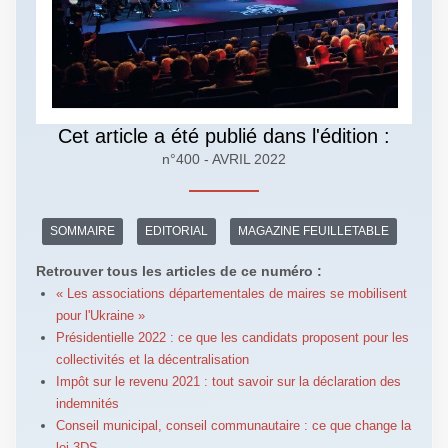
Cet article a été publié dans l'édition :
n°400 - AVRIL 2022
SOMMAIRE
EDITORIAL
MAGAZINE FEUILLETABLE
Retrouver tous les articles de ce numéro :
« Les associations départementales de maires se mobilisent
pour l'Ukraine »
Présidentielle 2022 : ce que les candidats proposent pour les
collectivités et la décentralisation
Impôt sur le revenu 2021 : tout savoir sur la déclaration des
indemnités
Conseil municipal, conseil communautaire : ce que change la
loi 3DS