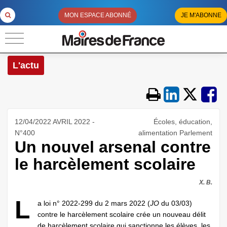
MON ESPACE ABONNÉ
JE M'ABONNE
L'actu
12/04/2022 AVRIL 2022 -
Écoles, éducation,
N°400
alimentation Parlement
Un nouvel arsenal contre
le harcèlement scolaire
X. B.
L
a loi n° 2022-299 du 2 mars 2022 (
JO
du 03/03)
contre le harcèlement scolaire crée un nouveau délit
de harcèlement scolaire qui sanctionne les élèves, les