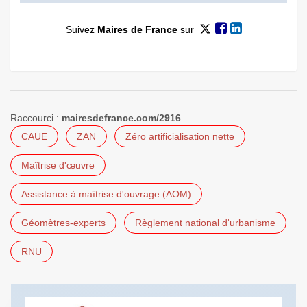
Suivez
Maires de France
sur
Raccourci :
mairesdefrance.com/2916
CAUE
ZAN
Zéro artificialisation nette
Maîtrise d'œuvre
Assistance à maîtrise d'ouvrage (AOM)
Géomètres-experts
Règlement national d'urbanisme
RNU