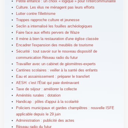
Petite enfance : un choix « logique » pour l'intercommunalité
Culture. Les élus ne ménagent pas leurs efforts
Lutter contre l'illettrisme
Trappes rapproche culture et jeunesse
Seclin a internalisé les fouilles archéologiques
Faire face aux effets pervers de Waze
Il mène à bien la restauration d'une église classée
Encadrer l'expansion des meublés de tourisme
Sécurité : tout savoir sur le nouveau dispositif de
communication Réseau radio du futur
Travailler avec un cabinet de géomètres-experts
Cantines scolaires : veiller à la santé des enfants
Eau et assainissement : préparer le transfert
AESH: c'est l'État qui paie dorénavant
Taxe de séjour : améliorer la collecte
Aménités rurales : dotation
Handicap : pôles d'appui à la scolarité
Policiers municipaux et gardes champêtres : nouvelle ISFE
applicable depuis le 29 juin
Administration : publicité des actes
Réseau radio du futur