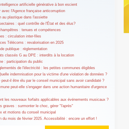
l'intelligence artificielle générative à bon escient
er avec l'Agence française anticorruption
n au plastique dans l'assiette
ectaires : quel contrôle de l'État et des élus?
champêtres : tenues et compétences
s : circulation inter-files
es Télécoms : revalorisation en 2025
 publique : règlementation
s classés G au DPE : interdits à la location
e : participation du public
glementés de l'électricité : les petites communes éligibles
elle indemnisation pour la victime d'une violation de données ?
 peut-il être élu par le conseil municipal sans avoir candidaté ?
une peut-elle s'engager dans une action humanitaire d'urgence
nt les nouveaux forfaits applicables aux événements musicaux ?
ns graves : surmonter le choc, gérer "l'après"
 et motions du conseil municipal
 du mois de février 2025. Accessibilité : encore un effort !