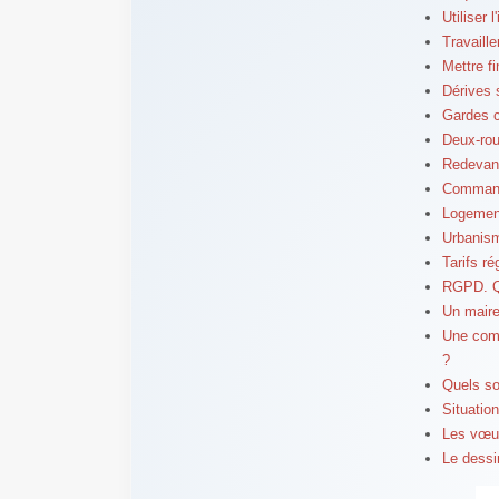
Utiliser 
Travaill
Mettre fi
Dérives s
Gardes 
Deux-roue
Redevanc
Commande
Logement
Urbanism
Tarifs ré
RGPD. Qu
Un maire
Une comm
?
Quels so
Situatio
Les vœux
Le dessin