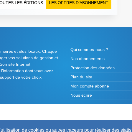
OUTES LES ÉDITIONS
LES OFFRES D’ABONNEMENT
Qui sommes-nous ?
 maires et élus locaux. Chaque
tager vos solutions de gestion et
Nos abonnements
on site Internet,
Protection des données
l'information dont vous avez
Plan du site
 support de votre choix
Mon compte abonné
Nous écrire
2026 ©
Maires de France / Association des Mair
utilisation de cookies ou autres traceurs pour réaliser des statis