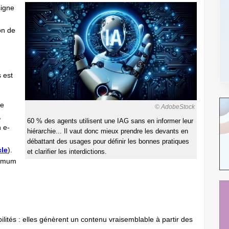
signe
on de
 est
de
© AdobeStock
,
60 % des agents utilisent une IAG sans en informer leur
 e-
hiérarchie... Il vaut donc mieux prendre les devants en
débattant des usages pour définir les bonnes pratiques
cle
).
et clarifier les interdictions.
nimum
ités : elles génèrent un contenu vraisemblable à partir des