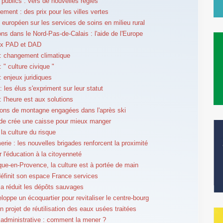
publics : vers de nouvelles règles
ement : des prix pour les villes vertes
européen sur les services de soins en milieu rural
ons dans le Nord-Pas-de-Calais : l'aide de l'Europe
x PAD et DAD
: changement climatique
 " culture civique "
 enjeux juridiques
 les élus s'expriment sur leur statut
 l'heure est aux solutions
ions de montagne engagées dans l'après ski
de crée une caisse pour mieux manger
la culture du risque
rie : les nouvelles brigades renforcent la proximité
r l'éducation à la citoyenneté
ue-en-Provence, la culture est à portée de main
éfinit son espace France services
a réduit les dépôts sauvages
eloppe un écoquartier pour revitaliser le centre-bourg
n projet de réutilisation des eaux usées traitées
administrative : comment la mener ?