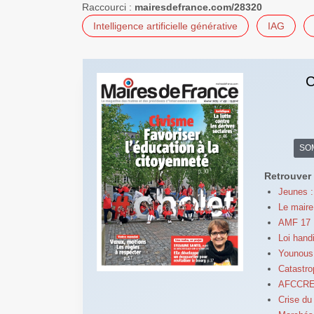
Raccourci :
mairesdefrance.com/28320
Intelligence artificielle générative
IAG
C
SO
Retrouver 
Jeunes :
Le maire 
AMF 17 :
Loi hand
Younous 
Catastro
AFCCRE :
Crise du