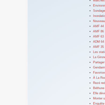
Marchés 
Environn
Sondage 
Inondati
Nouveau
AMF 44 
AMF 86 :
AMF 63 :
ADM 64 :
AMF 35 :
Les stat
La Giron
Partager 
Gendarme
Favorise
À La Roq
Rezé red
Béthune 
Elle dév
Monter u
Enquête 