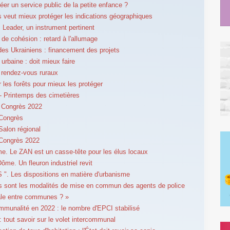
réer un service public de la petite enfance ?
s veut mieux protéger les indications géographiques
: Leader, un instrument pertinent
 de cohésion : retard à l'allumage
des Ukrainiens : financement des projets
 urbaine : doit mieux faire
 rendez-vous ruraux
 les forêts pour mieux les protéger
 Printemps des cimetières
 Congrès 2022
 Congrès
Salon régional
 Congrès 2022
e. Le ZAN est un casse-tête pour les élus locaux
ôme. Un fleuron industriel revit
S ". Les dispositions en matière d'urbanisme
s sont les modalités de mise en commun des agents de police
ale entre communes ? »
ommunalité en 2022 : le nombre d'EPCI stabilisé
: tout savoir sur le volet intercommunal