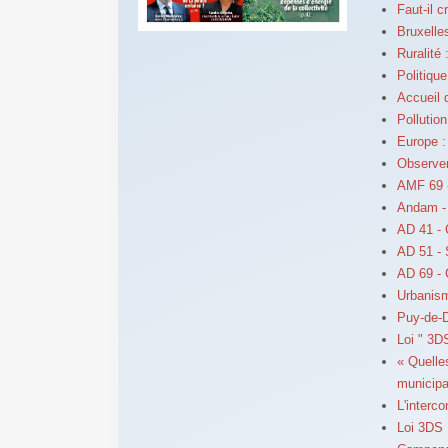
Faut-il c
Bruxelle
Ruralité 
Politique
Accueil 
Pollution
Europe :
Observer
AMF 69 -
Andam -
AD 41 -
AD 51 - 
AD 69 -
Urbanism
Puy-de-D
Loi " 3D
« Quelle
municip
L'interc
Loi 3DS 