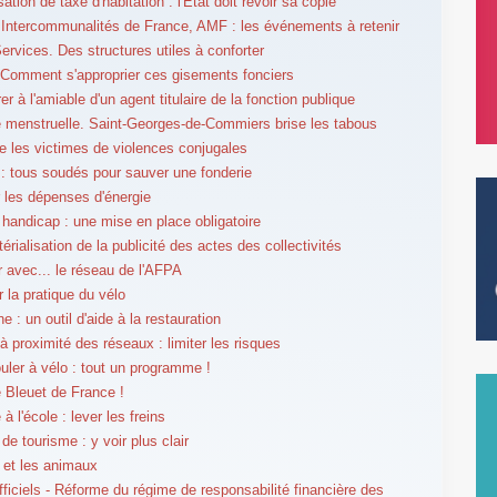
ion de taxe d'habitation : l'État doit revoir sa copie
ntercommunalités de France, AMF : les événements à retenir
ervices. Des structures utiles à conforter
 Comment s'approprier ces gisements fonciers
r à l'amiable d'un agent titulaire de la fonction publique
é menstruelle. Saint-Georges-de-Commiers brise les tabous
ge les victimes de violences conjugales
: tous soudés pour sauver une fonderie
r les dépenses d'énergie
 handicap : une mise en place obligatoire
rialisation de la publicité des actes des collectivités
er avec... le réseau de l'AFPA
r la pratique du vélo
e : un outil d'aide à la restauration
à proximité des réseaux : limiter les risques
ouler à vélo : tout un programme !
e Bleuet de France !
 à l'école : lever les freins
de tourisme : y voir plus clair
 et les animaux
fficiels - Réforme du régime de responsabilité financière des