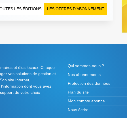
OUTES LES ÉDITIONS
LES OFFRES D’ABONNEMENT
Qui sommes-nous ?
 maires et élus locaux. Chaque
tager vos solutions de gestion et
Nos abonnements
on site Internet,
Protection des données
l'information dont vous avez
Plan du site
 support de votre choix
Mon compte abonné
Nous écrire