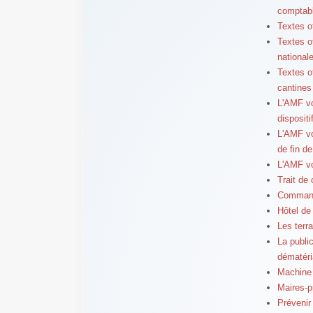
comptabl
Textes of
Textes o
national
Textes o
cantines
L'AMF vo
dispositi
L'AMF vo
de fin de
L'AMF vo
Trait de
Commande
Hôtel de
Les terr
La publi
dématéri
Machine 
Maires-p
Prévenir 