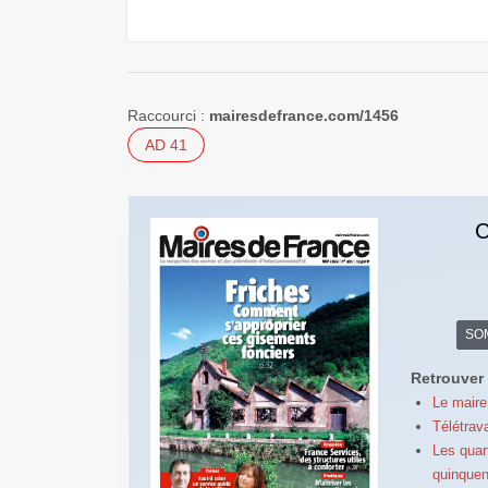
Raccourci :
mairesdefrance.com/1456
AD 41
C
SO
Retrouver 
Le maire 
Télétrava
Les quar
quinque