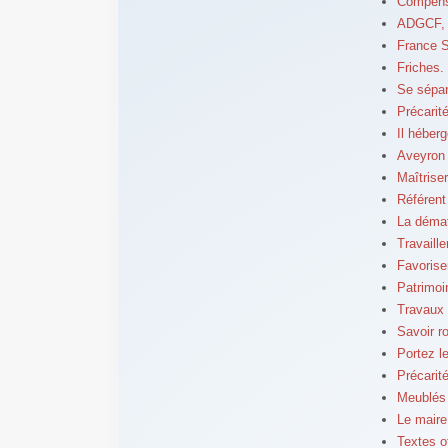
Compensat
ADGCF, I
France S
Friches.
Se sépare
Précarit
Il héber
Aveyron 
Maîtrise
Référent
La dématé
Travaill
Favorise
Patrimoin
Travaux 
Savoir r
Portez l
Précarité
Meublés 
Le maire
Textes o