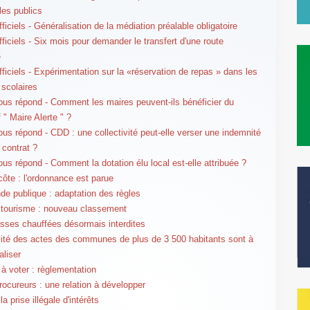
es publics
ficiels - Généralisation de la médiation préalable obligatoire
fficiels - Six mois pour demander le transfert d'une route
e
fficiels - Expérimentation sur la «réservation de repas » dans les
 scolaires
us répond - Comment les maires peuvent-ils bénéficier du
f " Maire Alerte " ?
us répond - CDD : une collectivité peut-elle verser une indemnité
 contrat ?
us répond - Comment la dotation élu local est-elle attribuée ?
 côte : l'ordonnance est parue
 publique : adaptation des règles
 tourisme : nouveau classement
asses chauffées désormais interdites
cité des actes des communes de plus de 3 500 habitants sont à
aliser
à voter : règlementation
rocureurs : une relation à développer
la prise illégale d'intérêts