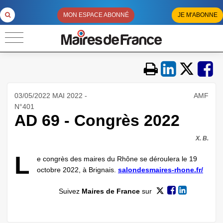
MON ESPACE ABONNÉ
JE M'ABONNE
03/05/2022 MAI 2022 -
AMF
N°401
AD 69 - Congrès 2022
X. B.
L
e congrès des maires du Rhône se déroulera le 19
octobre 2022, à Brignais.
salondesmaires-rhone.fr/
Suivez
Maires de France
sur