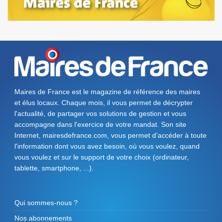
Maires de France est le magazine de référence des maires
et élus locaux. Chaque mois, il vous permet de décrypter
l'actualité, de partager vos solutions de gestion et vous
accompagne dans l'exercice de votre mandat. Son site
Internet, mairesdefrance.com, vous permet d’accéder à toute
l'information dont vous avez besoin, où vous voulez, quand
vous voulez et sur le support de votre choix (ordinateur,
tablette, smartphone, ...).
Qui sommes-nous ?
Nos abonnements