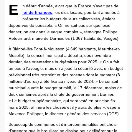
E
n début d’année, alors que la France n’avait pas de
loi de finances
, les élus locaux, pourtant amenés à
préparer les budgets de leurs collectivités, étaient
dépourvus de boussole. « On ne sait pas sur quel pied
danser, on est dans le vague complet », témoigne ­Philippe
Retournard, maire de Darnieules (1 367 habitants, Vosges).
À Blénod-lès-Pont-à-Mousson (4 649 habitants, Meurthe-et-
Moselle), le conseil municipal a débattu, dès novembre
dernier, des orientations budgétaires pour 2025. « On a fait
un peu à l’aveugle, mais on a joué la sécurité avec un budget
prévisionnel très restreint et des recettes dont le montant (8
millions d’euros) a été fixé au niveau de 2024. » Le conseil
municipal a voté le budget primitif, le 17 décembre, moins de
deux semaines après la chute du gouvernement Barnier.
« Le budget supplémentaire, qui sera voté en principe fin
mars 2025, affinera les choses et il y aura du plus », espère
Maxence Philippot, le directeur général des services (DGS).
Beaucoup de communes et d’intercommunalités ont choisi
d’attendre que le brouillard se dissipe pour délibérer sur le