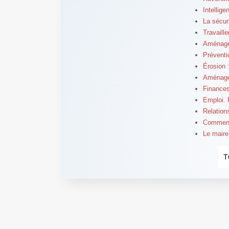
Intellig
La sécur
Travaill
Aménagem
Préventio
Érosion 
Aménagem
Finances
Emploi. 
Relation
Comment 
Le maire
T