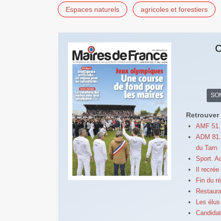
Espaces naturels
agricoles et forestiers
C
SO
Retrouver 
AMF 51. 
ADM 81. 
du Tarn
Sport. A
Il recré
Fin du r
Restaurat
Les élus
Candidat