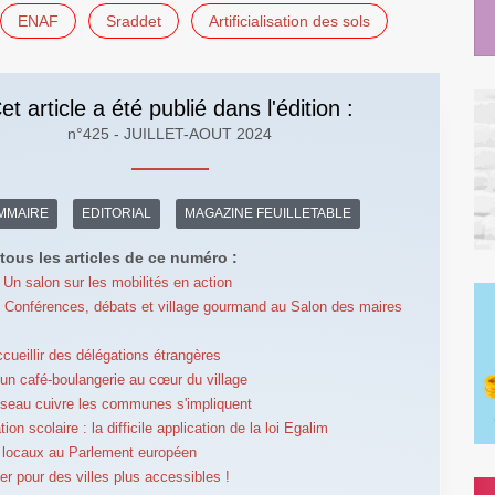
ENAF
Sraddet
Artificialisation des sols
et article a été publié dans l'édition :
n°425 - JUILLET-AOUT 2024
MMAIRE
EDITORIAL
MAGAZINE FEUILLETABLE
tous les articles de ce numéro :
Un salon sur les mobilités en action
Conférences, débats et village gourmand au Salon des maires
ccueillir des délégations étrangères
e un café-boulangerie au cœur du village
éseau cuivre les communes s'impliquent
ion scolaire : la difficile application de la loi Egalim
 locaux au Parlement européen
er pour des villes plus accessibles !