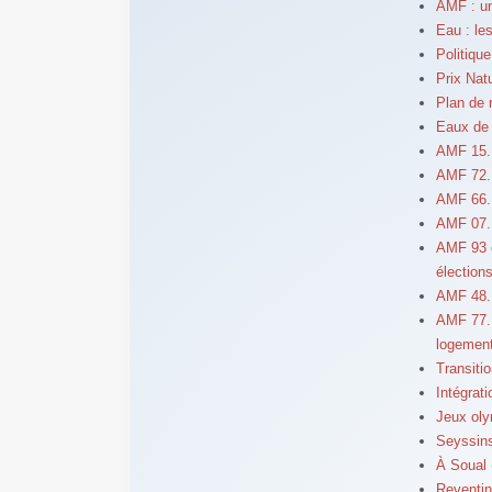
AMF : un
Eau : le
Politiqu
Prix Nat
Plan de 
Eaux de 
AMF 15. 
AMF 72. 
AMF 66. 
AMF 07. 
AMF 93 e
élection
AMF 48.
AMF 77. U
logemen
Transiti
Intégrat
Jeux oly
Seyssins
À Soual 
Reventin