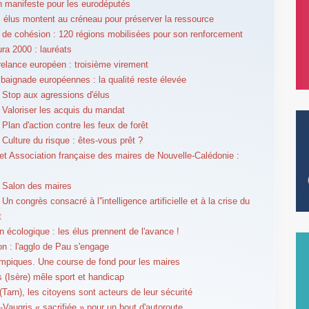
 manifeste pour les eurodéputés
s élus montent au créneau pour préserver la ressource
e de cohésion : 120 régions mobilisées pour son renforcement
ura 2000 : lauréats
relance européen : troisième virement
baignade européennes : la qualité reste élevée
Stop aux agressions d'élus
Valoriser les acquis du mandat
Plan d'action contre les feux de forêt
Culture du risque : êtes-vous prêt ?
t Association française des maires de Nouvelle-Calédonie :
s
 Salon des maires
n congrès consacré à l''intelligence artificielle et à la crise du
t
on écologique : les élus prennent de l'avance !
ion : l'agglo de Pau s'engage
mpiques. Une course de fond pour les maires
 (Isère) mêle sport et handicap
(Tarn), les citoyens sont acteurs de leur sécurité
-Vaugris « sacrifiée » pour un bout d'autoroute