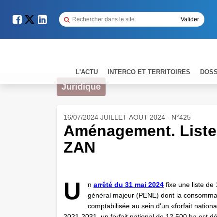
L'ACTU
INTERCO ET TERRITOIRES
DOSS
Juridique
16/07/2024 JUILLET-AOUT 2024 - N°425
Aménagement. Liste 
ZAN
U
n
arrêté du 31 mai 2024
fixe une liste de
général majeur (PENE) dont la consommatio
comptabilisée au sein d’un «forfait nationa
2021-2031, un forfait national de 12 500 ha est dé