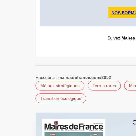
NOS FORM
Suivez
Maires
Raccourci :
mairesdefrance.com/2052
Métaux stratégiques
Terres rares
Min
Transition écologique
C