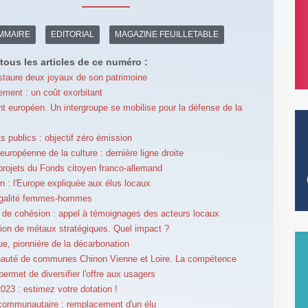
MMAIRE
EDITORIAL
MAGAZINE FEUILLETABLE
tous les articles de ce numéro :
staure deux joyaux de son patrimoine
ement : un coût exorbitant
t européen. Un intergroupe se mobilise pour la défense de la
s publics : objectif zéro émission
européenne de la culture : dernière ligne droite
projets du Fonds citoyen franco-allemand
n : l'Europe expliquée aux élus locaux
égalité femmes-hommes
e de cohésion : appel à témoignages des acteurs locaux
tion de métaux stratégiques. Quel impact ?
e, pionnière de la décarbonation
uté de communes Chinon Vienne et Loire. La compétence
permet de diversifier l'offre aux usagers
023 : estimez votre dotation !
communautaire : remplacement d'un élu