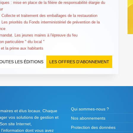
ques : mise en place de la filière de responsabilité élargie du
ur
 Collecte et traitement des emballages de la restauration
 Les priorités du Fonds interministériel de prévention de la
nce
mandat. Les jeunes maires à l'épreuve du feu
on particulière " élu local "
 et la prime aux habitants
OUTES LES ÉDITIONS
LES OFFRES D’ABONNEMENT
Qui sommes-nous ?
 maires et élus locaux. Chaque
tager vos solutions de gestion et
Nos abonnements
on site Internet,
Protection des données
l'information dont vous avez