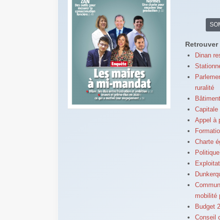
SO
Retrouver 
Dinan re
Stationn
Parlemen
ruralité
Bâtiment
Capitale 
Appel à 
Formatio
Charte 
Politiqu
Exploita
Dunkerqu
Communa
mobilité 
Budget 2
Conseil 