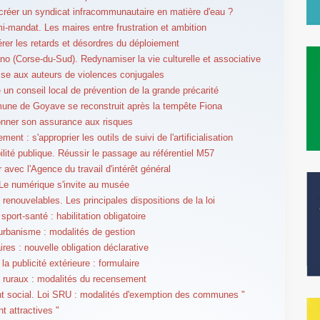
créer un syndicat infracommunautaire en matière d'eau ?
mi-mandat. Les maires entre frustration et ambition
érer les retards et désordres du déploiement
o (Corse-du-Sud). Redynamiser la vie culturelle et associative
esse aux auteurs de violences conjugales
le un conseil local de prévention de la grande précarité
ne de Goyave se reconstruit après la tempête Fiona
onner son assurance aux risques
nt : s'approprier les outils de suivi de l'artificialisation
lité publique. Réussir le passage au référentiel M57
r avec l'Agence du travail d'intérêt général
 Le numérique s'invite au musée
 renouvelables. Les principales dispositions de la loi
port-santé : habilitation obligatoire
urbanisme : modalités de gestion
ires : nouvelle obligation déclarative
la publicité extérieure : formulaire
ruraux : modalités du recensement
 social. Loi SRU : modalités d'exemption des communes "
t attractives "