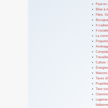
Peut-on 
Bilan à 
Fibre. G
Bocognan
Il s'adr
Il instal
La commu
Proporti
Aménageme
Comptabi
Travaille
Culture.
Énergies
Maisons s
Taxes d'
Propriéta
Taxe sur 
Chemins 
Logement
faiblemen