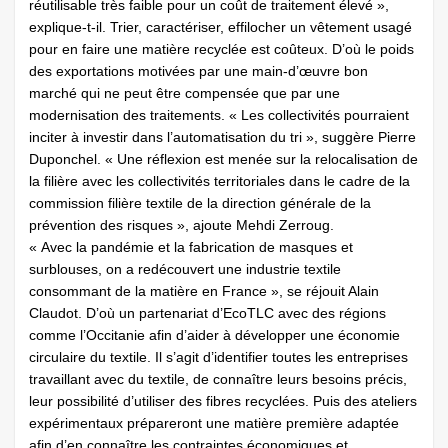
réutilisable très faible pour un coût de traitement élevé »,
explique-t-il. Trier, caractériser, effilocher un vêtement usagé
pour en faire une matière recyclée est coûteux. D’où le poids
des exportations motivées par une main-d’œuvre bon
marché qui ne peut être compensée que par une
modernisation des traitements. « Les collectivités pourraient
inciter à investir dans l’automatisation du tri », suggère Pierre
Duponchel. « Une réflexion est menée sur la relocalisation de
la filière avec les collectivités territoriales dans le cadre de la
commission filière textile de la direction générale de la
prévention des risques », ajoute Mehdi Zerroug.
« Avec la pandémie et la fabrication de masques et
surblouses, on a redécouvert une industrie textile
consommant de la matière en France », se réjouit Alain
Claudot. D’où un partenariat d’EcoTLC avec des régions
comme l’Occitanie afin d’aider à développer une économie
circulaire du textile. Il s’agit d’identifier toutes les entreprises
travaillant avec du textile, de connaître leurs besoins précis,
leur possibilité d’utiliser des fibres recyclées. Puis des ateliers
expérimentaux prépareront une matière première adaptée
afin d’en connaître les contraintes économiques et