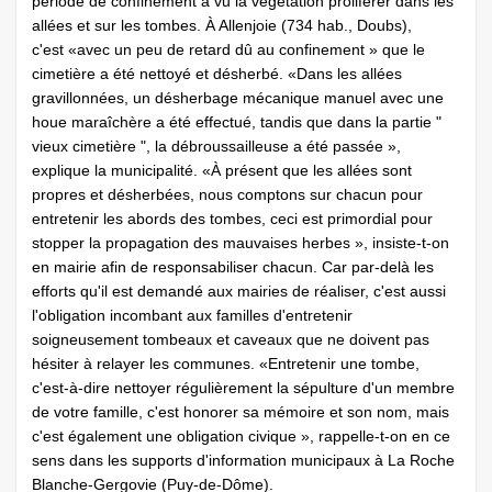
période de confinement a vu la végétation proliférer dans les
allées et sur les tombes. À Allenjoie (734 hab., Doubs),
c'est «avec un peu de retard dû au confinement » que le
cimetière a été nettoyé et désherbé. «Dans les allées
gravillonnées, un désherbage mécanique manuel avec une
houe maraîchère a été effectué, tandis que dans la partie "
vieux cimetière ", la débroussailleuse a été passée »,
explique la municipalité. «À présent que les allées sont
propres et désherbées, nous comptons sur chacun pour
entretenir les abords des tombes, ceci est primordial pour
stopper la propagation des mauvaises herbes », insiste-t-on
en mairie afin de responsabiliser chacun. Car par-delà les
efforts qu'il est demandé aux mairies de réaliser, c'est aussi
l'obligation incombant aux familles d'entretenir
soigneusement tombeaux et caveaux que ne doivent pas
hésiter à relayer les communes. «Entretenir une tombe,
c'est-à-dire nettoyer régulièrement la sépulture d'un membre
de votre famille, c'est honorer sa mémoire et son nom, mais
c'est également une obligation civique », rappelle-t-on en ce
sens dans les supports d'information municipaux à La Roche
Blanche-Gergovie (Puy-de-Dôme).