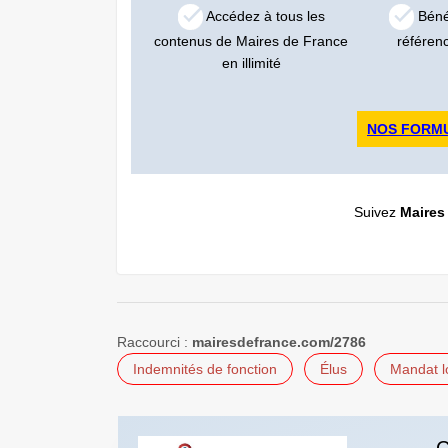
Accédez à tous les
Bénéf
contenus de Maires de France
référen
en illimité
NOS FORM
Suivez
Maires
Raccourci :
mairesdefrance.com/2786
Indemnités de fonction
Élus
Mandat l
C