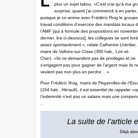
L
plus un sujet tabou. «C’est vrai qu’à ma g
surprise, quand j’ai commencé à en parler,
puisque je co-anime avec Frédéric Roig le groupe
travail conditions d’exercice des mandats locaux 
l’AMF [qui a formulé des propositions en novembr
dernier, lire ci-dessous], les collègues se sont livr
assez spontanément », relate Catherine Lhéritier,
maire de Valloire-sur-Cisse (300 hab., Loir-et-
Cher). «Ils ne demandent pas de privilèges et ne
s’engagent pas pour gagner de l’argent mais ils n
veulent pas non plus en perdre… ».
Pour Frédéric Roig, maire de Pégairolles-de-l’Esca
(154 hab., Hérault), il est essentiel de rappeler «
l’indemnité n’est pas un salaire mais une compen
...
La suite de l'article
Déjà ab