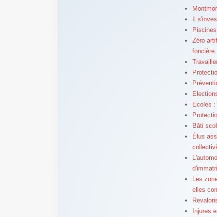
Montmoro
Il s'inv
Piscines
Zéro art
foncière
Travaille
Protecti
Préventi
Election
Ecoles : 
Protecti
Bâti sco
Élus ass
collectiv
L'automo
d'immatr
Les zone
elles co
Revalori
Injures 