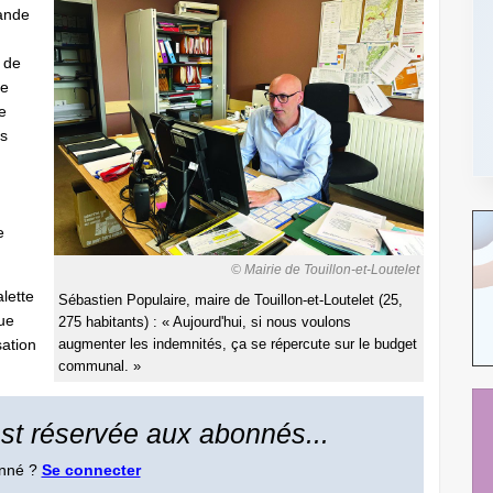
rande
 de
de
e
és
e
© Mairie de Touillon-et-Loutelet
lette
Sébastien Populaire, maire de Touillon-et-Loutelet (25,
que
275 habitants) : « Aujourd'hui, si nous voulons
sation
augmenter les indemnités, ça se répercute sur le budget
communal. »
 est réservée aux abonnés...
onné ?
Se connecter