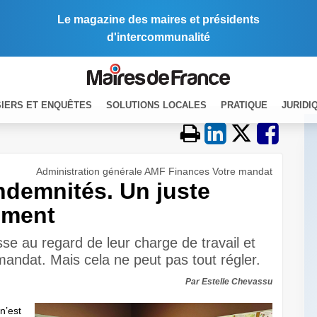
Le magazine des maires et présidents
d'intercommunalité
IERS ET ENQUÊTES
SOLUTIONS LOCALES
PRATIQUE
JURIDI
Administration générale AMF Finances Votre mandat
ndemnités. Un juste
ement
se au regard de leur charge de travail et
 mandat. Mais cela ne peut pas tout régler.
Par Estelle Chevassu
n’est