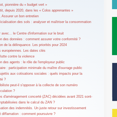
t, pionnière du « budget vert »
estit, depuis 2020, dans les « Colos apprenantes »
. Assurer un bon entretien
ificialisation des sols : analyser et maîtriser la consommation
r avec... le Centre d'information sur le bruit
on des données : comment assurer votre conformité ?
on de la délinquance. Les priorités pour 2024
s européennes. Les dates clés
lutte contre la violence
on des agents : le rôle de l'employeur public
laire : participation minimale du maître d'ouvrage public
ujettis aux cotisations sociales : quels impacts pour la
ité ?
biliste peut-il s'opposer à la collecte de son numéro
iculation ?
s d'aménagement concerté (ZAC) décidées avant 2021 sont-
mptabilisées dans le calcul du ZAN ?
sation des indemnités. Un juste retour sur investissement
et diffamation : comment poursuivre ?