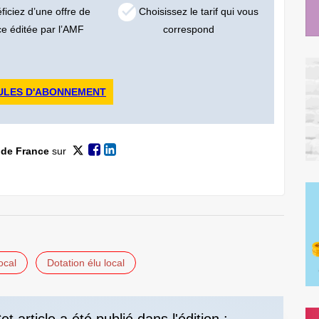
iciez d’une offre de
Choisissez le tarif qui vous
ce éditée par l’AMF
correspond
ULES D'ABONNEMENT
 de France
sur
ocal
Dotation élu local
et article a été publié dans l'édition :