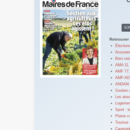
SO
Retrouver 
Élection
Assuranc
Bien viei
AMA 11. 
AMF 77. 
AMF-AD :
ANDAM. 
Soutien a
Les atou
Logement
Sport : 
Plaine 
Tournus s
Caumont-