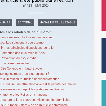
n°423 - MAI 2024
MMAIRE
EDITORIAL
MAGAZINE FEUILLETABLE
tous les articles de ce numéro :
s européennes : tout savoir sur le scrutin
es. Les solutions à court terme
llir : les principales dispositions de la loi
Formation des élus avec le Sdis
Prévention du risque cyber
 un réseau essentiel
32e Congrès en Haute-Savoie
ux agriculteurs : les élus agissent !
ts d'un réseau mutualisé de vidéoprotection
. Produire une offre abordable est la priorité des maires
les maires encouragent les pratiques au féminin
commémore les Poilus en chansons
tructure la lutte contre les violences intrafamiliales
sur-Durance « fière » de sa mutuelle communale