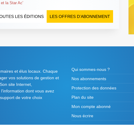
et la Star Ac'
OUTES LES ÉDITIONS
LES OFFRES D’ABONNEMENT
Qui sommes-nous ?
 maires et élus locaux. Chaque
tager vos solutions de gestion et
Nos abonnements
on site Internet,
Protection des données
l'information dont vous avez
Plan du site
 support de votre choix
Mon compte abonné
Nous écrire