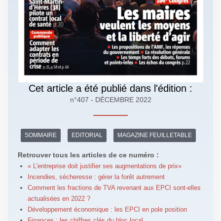
Cet article a été publié dans l'édition :
n°407 - DÉCEMBRE 2022
SOMMAIRE
EDITORIAL
MAGAZINE FEUILLETABLE
Retrouver tous les articles de ce numéro :
« L'entreprise doit justifier ses augmentations de prix»
Incendies, sécheresse : gérer la forêt autrement
Comment les fractions de TVA revenant aux EPCI sont-elles
actualisées en 2022 ?
Développement économique : les EPCI en pole position
Finances : les chiffres clés du bloc local