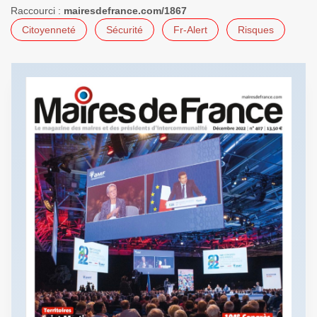
Raccourci :
mairesdefrance.com/1867
Citoyenneté
Sécurité
Fr-Alert
Risques