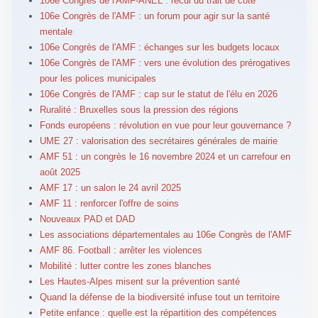
106e Congrès de l'AMF-ANEL : recul du trait de côte
106e Congrès de l'AMF : un forum pour agir sur la santé
mentale
106e Congrès de l'AMF : échanges sur les budgets locaux
106e Congrès de l'AMF : vers une évolution des prérogatives
pour les polices municipales
106e Congrès de l'AMF : cap sur le statut de l'élu en 2026
Ruralité : Bruxelles sous la pression des régions
Fonds européens : révolution en vue pour leur gouvernance ?
UME 27 : valorisation des secrétaires générales de mairie
AMF 51 : un congrès le 16 novembre 2024 et un carrefour en
août 2025
AMF 17 : un salon le 24 avril 2025
AMF 11 : renforcer l'offre de soins
Nouveaux PAD et DAD
Les associations départementales au 106e Congrès de l'AMF
AMF 86. Football : arrêter les violences
Mobilité : lutter contre les zones blanches
Les Hautes-Alpes misent sur la prévention santé
Quand la défense de la biodiversité infuse tout un territoire
Petite enfance : quelle est la répartition des compétences