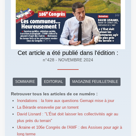
Cet article a été publié dans l'édition :
n°428 - NOVEMBRE 2024
SOMMAIRE
EDITORIAL
MAGAZINE FEUILLETABLE
Retrouver tous les articles de ce numéro :
Inondations : la foire aux questions Gemapi mise à jour
La Bérarde ensevelie par un torrent
David Lisnard : "L'État doit laisser les collectivités agir au
plus près du terrain"
Ukraine et 106e Congrès de l'AMF : des Assises pour agir à
long terme