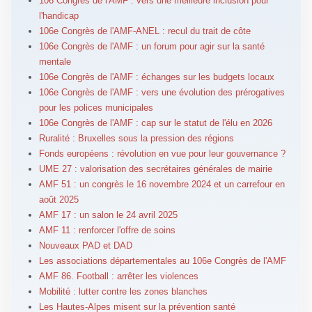
106 Congrès de l'AMF : vers une meilleure inclusion pour
l'handicap
106e Congrès de l'AMF-ANEL : recul du trait de côte
106e Congrès de l'AMF : un forum pour agir sur la santé
mentale
106e Congrès de l'AMF : échanges sur les budgets locaux
106e Congrès de l'AMF : vers une évolution des prérogatives
pour les polices municipales
106e Congrès de l'AMF : cap sur le statut de l'élu en 2026
Ruralité : Bruxelles sous la pression des régions
Fonds européens : révolution en vue pour leur gouvernance ?
UME 27 : valorisation des secrétaires générales de mairie
AMF 51 : un congrès le 16 novembre 2024 et un carrefour en
août 2025
AMF 17 : un salon le 24 avril 2025
AMF 11 : renforcer l'offre de soins
Nouveaux PAD et DAD
Les associations départementales au 106e Congrès de l'AMF
AMF 86. Football : arrêter les violences
Mobilité : lutter contre les zones blanches
Les Hautes-Alpes misent sur la prévention santé