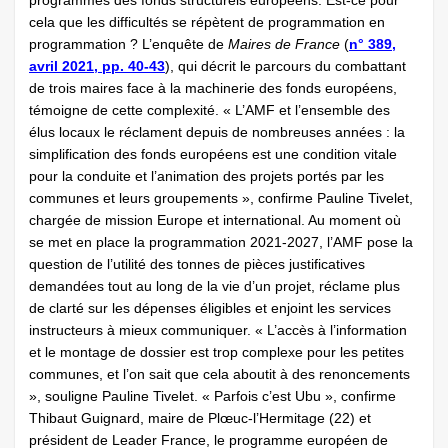
programmes des fonds structurels européens. Est-ce pour
cela que les difficultés se répètent de programmation en
programmation ? L’enquête de
Maires de France
(
n° 389,
avril 2021, pp. 40-43
), qui décrit le parcours du combattant
de trois maires face à la machinerie des fonds européens,
témoigne de cette complexité. « L’AMF et l’ensemble des
élus locaux le réclament depuis de nombreuses années : la
simplification des fonds européens est une condition vitale
pour la conduite et l’animation des projets portés par les
communes et leurs groupements », confirme Pauline Tivelet,
chargée de mission Europe et international. Au moment où
se met en place la programmation 2021-2027, l’AMF pose la
question de l’utilité des tonnes de pièces justificatives
demandées tout au long de la vie d’un projet, réclame plus
de clarté sur les dépenses éligibles et enjoint les services
instructeurs à mieux communiquer. « L’accès à l’information
et le montage de dossier est trop complexe pour les petites
communes, et l’on sait que cela aboutit à des renoncements
», souligne Pauline Tivelet. « Parfois c’est Ubu », confirme
Thibaut Guignard, maire de Plœuc-l’Hermitage (22) et
président de Leader France, le programme européen de