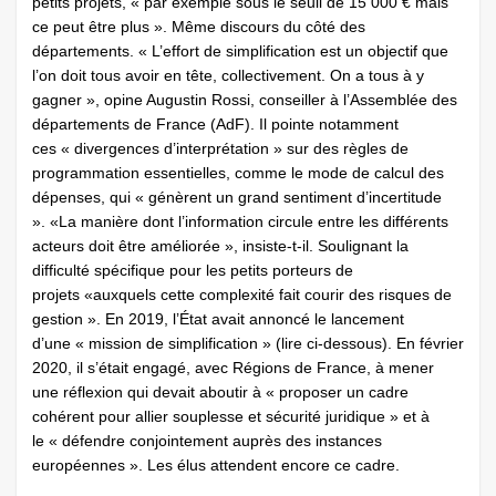
petits projets, « par exemple sous le seuil de 15 000 € mais
ce peut être plus ». Même discours du côté des
départements. « L’effort de simplification est un objectif que
l’on doit tous avoir en tête, collectivement. On a tous à y
gagner », opine Augustin Rossi, conseiller à l’Assemblée des
départements de France (AdF). Il pointe notamment
ces « divergences d’interprétation » sur des règles de
programmation essentielles, comme le mode de calcul des
dépenses, qui « génèrent un grand sentiment d’incertitude
». «La manière dont l’information circule entre les différents
acteurs doit être améliorée », insiste-t-il. Soulignant la
difficulté spécifique pour les petits porteurs de
projets «auxquels cette complexité fait courir des risques de
gestion ». En 2019, l’État avait annoncé le lancement
d’une « mission de simplification » (lire ci-dessous). En février
2020, il s’était engagé, avec Régions de France, à mener
une réflexion qui devait aboutir à « proposer un cadre
cohérent pour allier souplesse et sécurité juridique » et à
le « défendre conjointement auprès des instances
européennes ». Les élus attendent encore ce cadre.