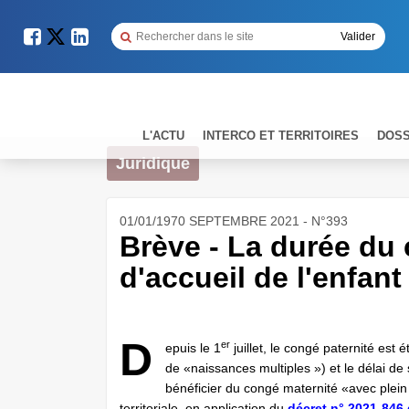
L'ACTU
INTERCO ET TERRITOIRES
DOSS
Juridique
01/01/1970 SEPTEMBRE 2021 - N°393
Brève - La durée du 
d'accueil de l'enfant
D
er
epuis le 1
juillet, le congé paternité est 
de «naissances multiples ») et le délai d
bénéficier du congé maternité «avec plein
territoriale, en application du
décret n° 2021-846 