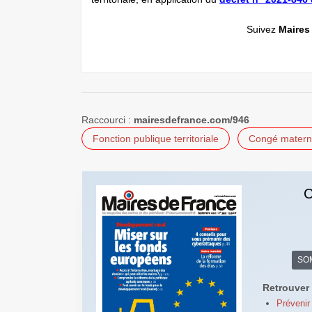
Suivez
Maires
Raccourci :
mairesdefrance.com/946
Fonction publique territoriale
Congé matern
C
SO
Retrouver 
Prévenir