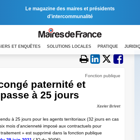
Le magazine des maires et présidents
d'intercommunalité
IERS ET ENQUÊTES
SOLUTIONS LOCALES
PRATIQUE
JURIDI
Fonction publique
congé paternité et
 passe à 25 jours
Xavier Brivet
étendu à 25 jours pour les agents territoriaux (32 jours en cas
e six mois d’ancienneté imposé aux contractuels pour
 traitement » est supprimé dans la fonction publique
du 29 juin 2021
(
JO
du 30/06).