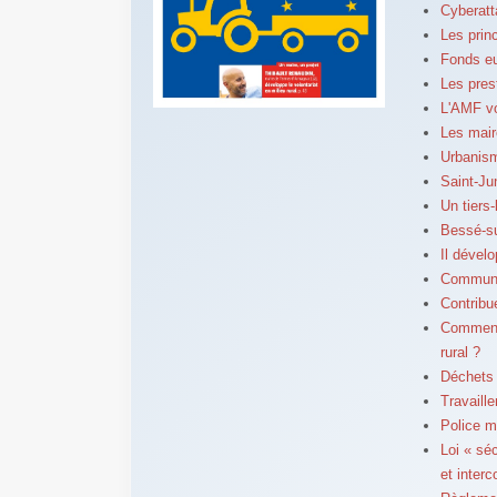
Cyberatt
Les prin
Fonds eu
Les pres
L'AMF v
Les mair
Urbanism
Saint-Ju
Un tiers
Bessé-su
Il dével
Communes
Contribue
Comment 
rural ?
Déchets :
Travaille
Police m
Loi « sé
et inter