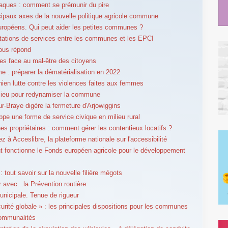
aques : comment se prémunir du pire
cipaux axes de la nouvelle politique agricole commune
ropéens. Qui peut aider les petites communes ?
tations de services entre les communes et les EPCI
ous répond
es face au mal-être des citoyens
e : préparer la dématérialisation en 2022
nien lutte contre les violences faites aux femmes
-lieu pour redynamiser la commune
r-Braye digère la fermeture d'Arjowiggins
oppe une forme de service civique en milieu rural
 propriétaires : comment gérer les contentieux locatifs ?
z à Acceslibre, la plateforme nationale sur l'accessibilité
fonctionne le Fonds européen agricole pour le développement
 tout savoir sur la nouvelle filière mégots
r avec...la Prévention routière
unicipale. Tenue de rigueur
curité globale » : les principales dispositions pour les communes
communalités