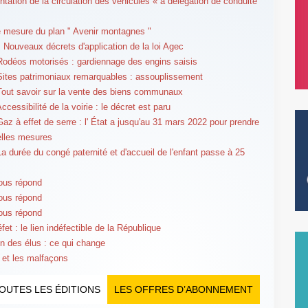
tation de la circulation des véhicules « à délégation de conduite
 mesure du plan " Avenir montagnes "
 Nouveaux décrets d'application de la loi Agec
Rodéos motorisés : gardiennage des engins saisis
Sites patrimoniaux remarquables : assouplissement
Tout savoir sur la vente des biens communaux
ccessibilité de la voirie : le décret est paru
Gaz à effet de serre : l' État a jusqu'au 31 mars 2022 pour prendre
elles mesures
La durée du congé paternité et d'accueil de l'enfant passe à 25
ous répond
ous répond
ous répond
fet : le lien indéfectible de la République
n des élus : ce qui change
 et les malfaçons
OUTES LES ÉDITIONS
LES OFFRES D’ABONNEMENT