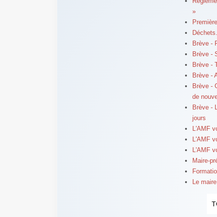
Règlemen
»
Première
Déchets.
Brève - 
Brève - 
Brève - 
Brève - A
Brève - 
de nouv
Brève - 
jours
L'AMF v
L'AMF v
L'AMF v
Maire-pré
Formatio
Le maire
T