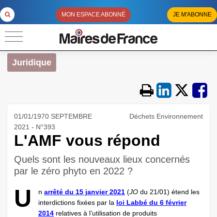
MON ESPACE ABONNÉ
JE M'ABONNE
Juridique
01/01/1970 SEPTEMBRE
Déchets Environnement
2021 - N°393
L'AMF vous répond
Quels sont les nouveaux lieux concernés
par le zéro phyto en 2022 ?
U
n
arrêté du 15 janvier 2021
(
JO
du 21/01) étend les
interdictions fixées par la
loi Labbé du 6 février
2014
relatives à l’utilisation de produits