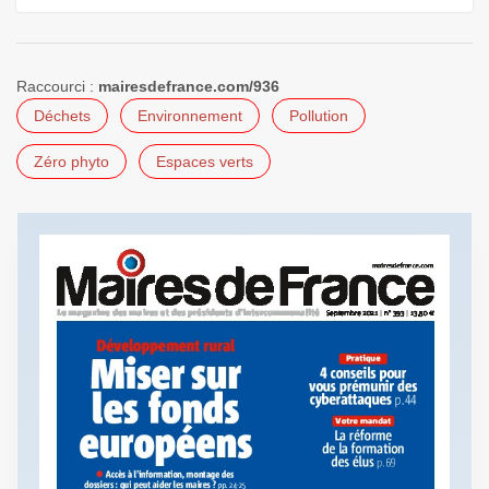
Raccourci :
mairesdefrance.com/936
Déchets
Environnement
Pollution
Zéro phyto
Espaces verts