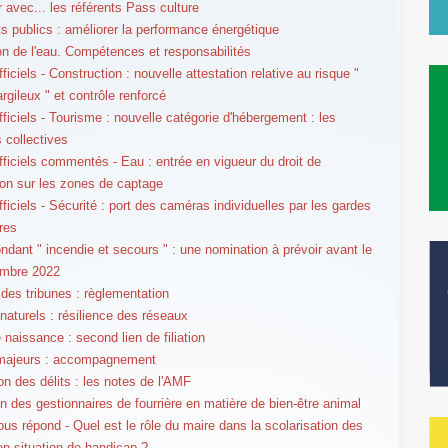
r avec... les référents Pass culture
s publics : améliorer la performance énergétique
on de l'eau. Compétences et responsabilités
ficiels - Construction : nouvelle attestation relative au risque "
argileux " et contrôle renforcé
fficiels - Tourisme : nouvelle catégorie d'hébergement : les
 collectives
fficiels commentés - Eau : entrée en vigueur du droit de
on sur les zones de captage
ficiels - Sécurité : port des caméras individuelles par les gardes
res
ndant " incendie et secours " : une nomination à prévoir avant le
embre 2022
 des tribunes : règlementation
naturels : résilience des réseaux
 naissance : second lien de filiation
majeurs : accompagnement
on des délits : les notes de l'AMF
n des gestionnaires de fourrière en matière de bien-être animal
us répond - Quel est le rôle du maire dans la scolarisation des
en situation de handicap ?