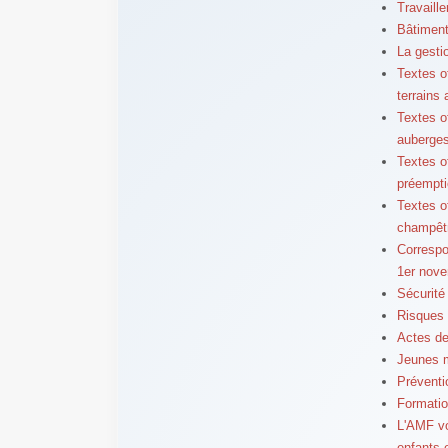
Travaille
Bâtiment
La gesti
Textes of
terrains 
Textes o
auberges
Textes o
préempti
Textes of
champêt
Correspo
1er nov
Sécurité
Risques 
Actes de
Jeunes 
Préventi
Formatio
L'AMF vo
enfants 