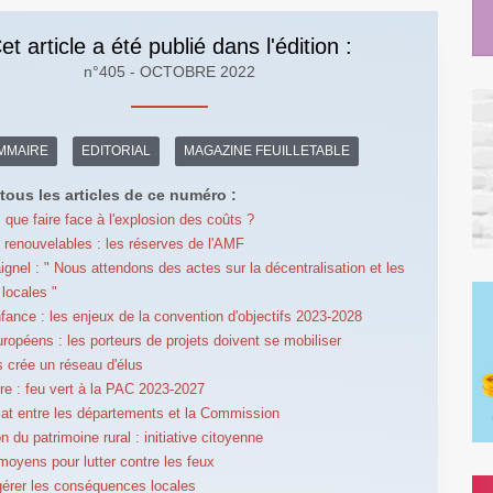
et article a été publié dans l'édition :
n°405 - OCTOBRE 2022
MMAIRE
EDITORIAL
MAGAZINE FEUILLETABLE
tous les articles de ce numéro :
: que faire face à l'explosion des coûts ?
 renouvelables : les réserves de l'AMF
ignel : " Nous attendons des actes sur la décentralisation et les
 locales "
nfance : les enjeux de la convention d'objectifs 2023-2028
ropéens : les porteurs de projets doivent se mobiliser
s crée un réseau d'élus
ure : feu vert à la PAC 2023-2027
iat entre les départements et la Commission
n du patrimoine rural : initiative citoyenne
moyens pour lutter contre les feux
 gérer les conséquences locales