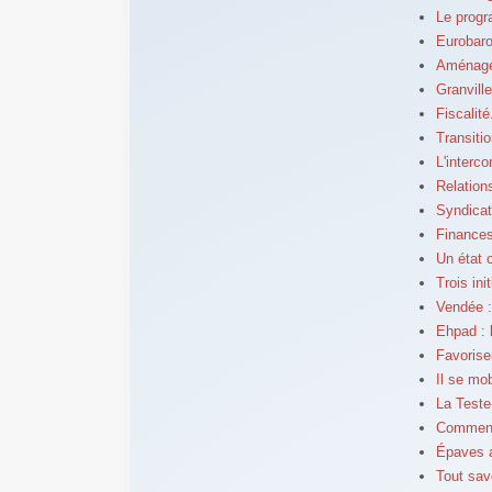
Le prog
Eurobaro
Aménagem
Granvill
Fiscalit
Transiti
L'interc
Relation
Syndicat
Finances
Un état 
Trois ini
Vendée :
Ehpad : 
Favorise
Il se mo
La Teste
Comment 
Épaves a
Tout sav