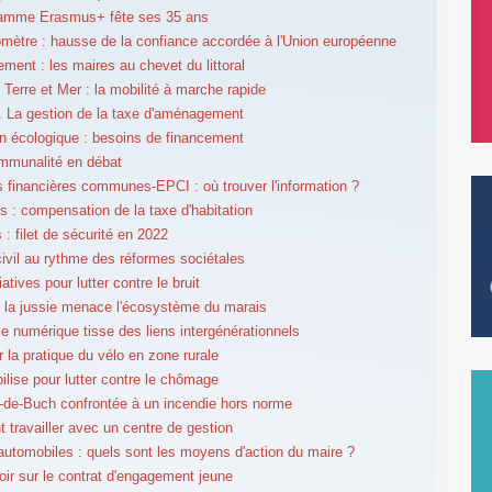
ramme Erasmus+ fête ses 35 ans
mètre : hausse de la confiance accordée à l'Union européenne
ent : les maires au chevet du littoral
e Terre et Mer : la mobilité à marche rapide
é. La gestion de la taxe d'aménagement
on écologique : besoins de financement
ommunalité en débat
s financières communes-EPCI : où trouver l'information ?
s : compensation de la taxe d'habitation
 : filet de sécurité en 2022
civil au rythme des réformes sociétales
tiatives pour lutter contre le bruit
 la jussie menace l'écosystème du marais
le numérique tisse des liens intergénérationnels
r la pratique du vélo en zone rurale
bilise pour lutter contre le chômage
-de-Buch confrontée à un incendie hors norme
travailler avec un centre de gestion
utomobiles : quels sont les moyens d'action du maire ?
oir sur le contrat d'engagement jeune