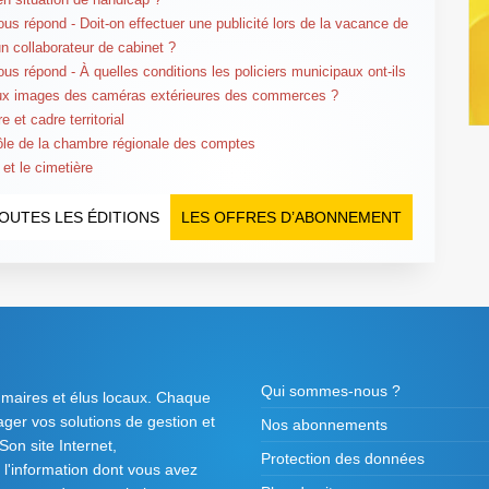
us répond - Doit-on effectuer une publicité lors de la vacance de
un collaborateur de cabinet ?
us répond - À quelles conditions les policiers municipaux ont-ils
ux images des caméras extérieures des commerces ?
e et cadre territorial
ôle de la chambre régionale des comptes
 et le cimetière
OUTES LES ÉDITIONS
LES OFFRES D’ABONNEMENT
Qui sommes-nous ?
 maires et élus locaux. Chaque
tager vos solutions de gestion et
Nos abonnements
on site Internet,
Protection des données
l'information dont vous avez