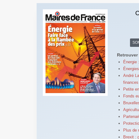
C
SO
Retrouver 
Énergie 
Énergies
André La
finances
Petite e
Fonds eu
Bruxelle
Agricult
Partenar
Protectio
Plus de 
Brexit :