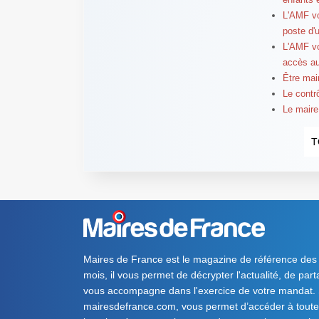
L'AMF vo
poste d'
L'AMF vo
accès a
Être mair
Le contr
Le maire
T
Maires de France est le magazine de référence des
mois, il vous permet de décrypter l'actualité, de par
vous accompagne dans l'exercice de votre mandat. S
mairesdefrance.com, vous permet d’accéder à toute 