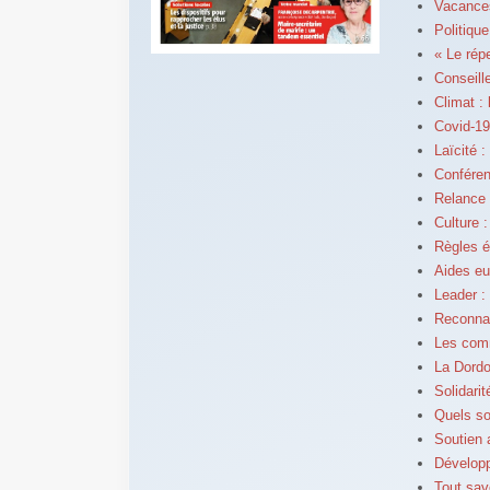
Vacances
Politique
« Le rép
Conseill
Climat : 
Covid-19
Laïcité :
Conféren
Relance 
Culture 
Règles é
Aides eu
Leader :
Reconnai
Les com
La Dordo
Solidari
Quels so
Soutien
Dévelop
Tout sav