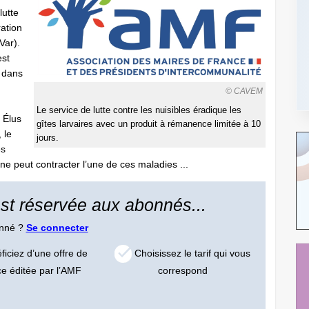
lutte
ation
Var).
est
u dans
© CAVEM
Le service de lutte contre les nuisibles éradique les
 Élus
gîtes larvaires avec un produit à rémanence limitée à 10
 le
jours.
es
e peut contracter l’une de ces maladies ...
 est réservée aux abonnés...
onné ?
Se connecter
iciez d’une offre de
Choisissez le tarif qui vous
ce éditée par l’AMF
correspond