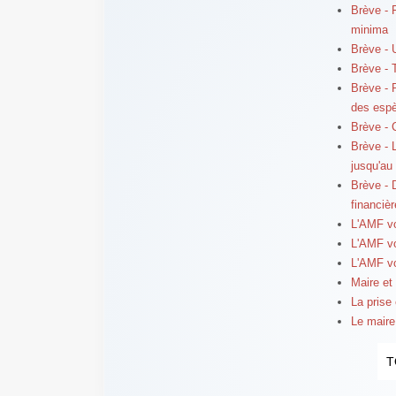
Brève - F
minima
Brève - 
Brève - 
Brève - 
des esp
Brève - 
Brève - 
jusqu'au
Brève - 
financièr
L'AMF v
L'AMF v
L'AMF v
Maire et
La prise
Le maire
T