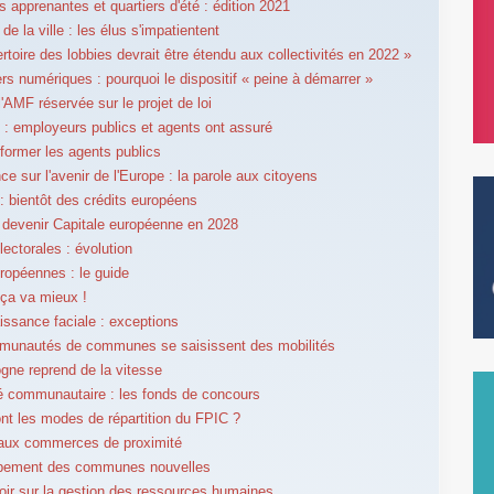
 apprenantes et quartiers d'été : édition 2021
 de la ville : les élus s'impatientent
ertoire des lobbies devrait être étendu aux collectivités en 2022 »
ers numériques : pourquoi le dispositif « peine à démarrer »
l'AMF réservée sur le projet de loi
 : employeurs publics et agents ont assuré
 former les agents publics
ce sur l'avenir de l'Europe : la parole aux citoyens
: bientôt des crédits européens
: devenir Capitale européenne en 2028
lectorales : évolution
ropéennes : le guide
 ça va mieux !
ssance faciale : exceptions
munautés de communes se saisissent des mobilités
gne reprend de la vitesse
té communautaire : les fonds de concours
nt les modes de répartition du FPIC ?
 aux commerces de proximité
pement des communes nouvelles
oir sur la gestion des ressources humaines