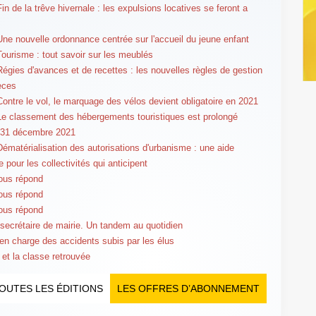
in de la trêve hivernale : les expulsions locatives se feront a
Une nouvelle ordonnance centrée sur l'accueil du jeune enfant
Tourisme : tout savoir sur les meublés
Régies d'avances et de recettes : les nouvelles règles de gestion
èces
Contre le vol, le marquage des vélos devient obligatoire en 2021
Le classement des hébergements touristiques est prolongé
 31 décembre 2021
Dématérialisation des autorisations d'urbanisme : une aide
e pour les collectivités qui anticipent
ous répond
ous répond
ous répond
 secrétaire de mairie. Un tandem au quotidien
 en charge des accidents subis par les élus
 et la classe retrouvée
OUTES LES ÉDITIONS
LES OFFRES D’ABONNEMENT