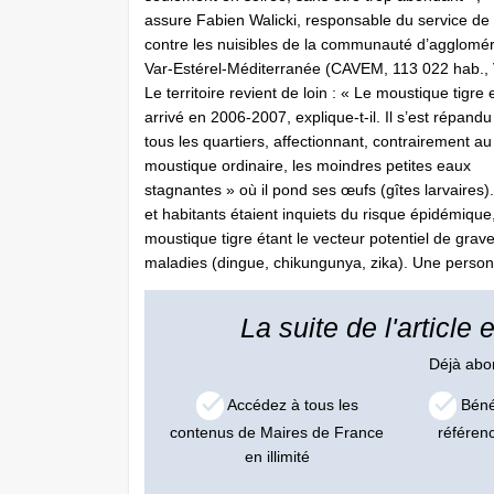
assure Fabien Walicki, responsable du service de 
contre les nuisibles de la communauté d’agglomér
Var-Estérel-Méditerranée (CAVEM, 113 022 hab., 
Le territoire revient de loin : « Le moustique tigre 
arrivé en 2006-2007, explique-t-il. Il s’est répand
tous les quartiers, affectionnant, contrairement au
moustique ordinaire, les moindres petites eaux
stagnantes » où il pond ses œufs (gîtes larvaires).
et habitants étaient inquiets du risque épidémique,
moustique tigre étant le vecteur potentiel de grav
maladies (dingue, chikungunya, zika). Une personn
La suite de l'article
Déjà ab
Accédez à tous les
Bénéf
contenus de Maires de France
référen
en illimité