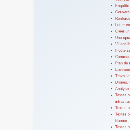
Enquête 
Gouverna
Renforce
Lutter co
Créer un
Une épic
Villegai
Il dote 
Commande
Plan de 
Environne
Travaille
Drones.
Analyse 
Textes o
infrastr
Textes o
Textes o
Barnier
Textes of