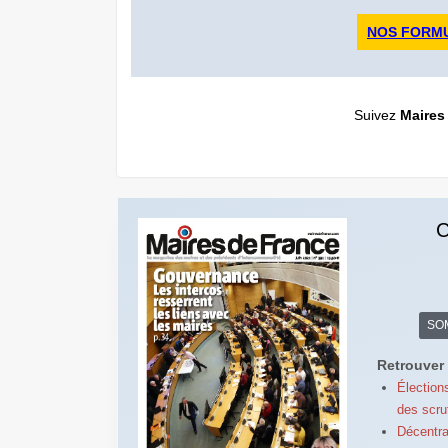
NOS FORM
Suivez
Maires
C
SO
Retrouver 
Élection
des scru
Décentra