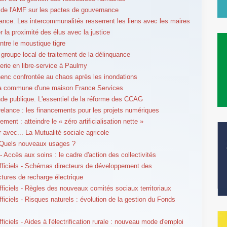
de l'AMF sur les pactes de gouvernance
nce. Les intercommunalités resserrent les liens avec les maires
r la proximité des élus avec la justice
ntre le moustique tigre
 groupe local de traitement de la délinquance
erie en libre-service à Paulmy
lhenc confrontée au chaos après les inondations
sa commune d'une maison France Services
 publique. L'essentiel de la réforme des CCAG
relance : les financements pour les projets numériques
ment : atteindre le « zéro artificialisation nette »
r avec... La Mutualité sociale agricole
 Quels nouveaux usages ?
- Accès aux soins : le cadre d'action des collectivités
fficiels - Schémas directeurs de développement des
uctures de recharge électrique
fficiels - Règles des nouveaux comités sociaux territoriaux
fficiels - Risques naturels : évolution de la gestion du Fonds
ficiels - Aides à l'électrification rurale : nouveau mode d'emploi