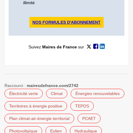
illimité
NOS FORMULES D'ABONNEMENT
Suivez
Maires de France
sur
Raccourci :
mairesdefrance.com/2742
Électricité verte
Climat
Énergies renouvelables
Territoires à énergie positive
TEPOS
Plan climat-air-énergie territorial
PCAET
Photovoltaïque
Eolien
Hydraulique