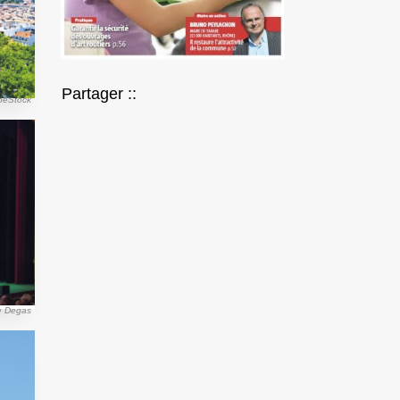
Partager ::
obeStock
e Degas