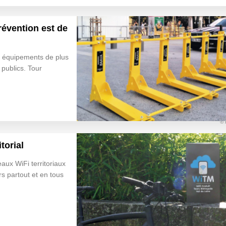
révention est de
s équipements de plus
publics. Tour
© 
torial
aux WiFi territoriaux
s partout et en tous