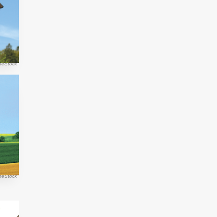
eStock
beStock