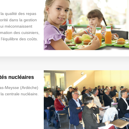
la qualité des repas
rité dans la gestion
 qui méconnaissent
rmation des cuisiniers,
l'équilibre des coûts.
ités nucléaires
ruas-Meysse (Ardèche)
 la centrale nucléaire.