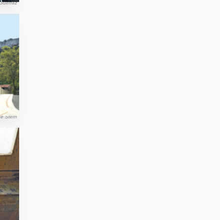
 Guerraz
ne Stern