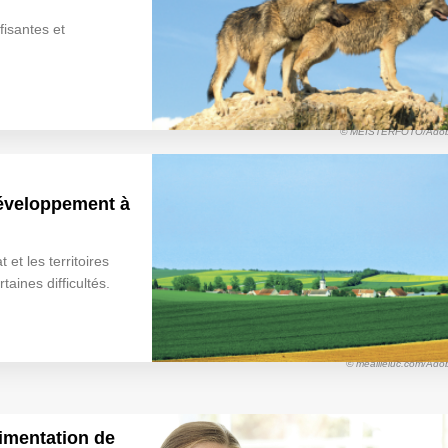
isantes et
© MEISTERFOTO/Adob
 développement à
 et les territoires
taines difficultés.
© meailleluc.com/Ado
limentation de