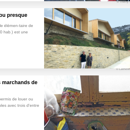
© Thierry
 ou presque
le élémen-taire de
0 hab.) est une
© Catheri
les marchands de
permis de louer ou
les avec trois d'entre