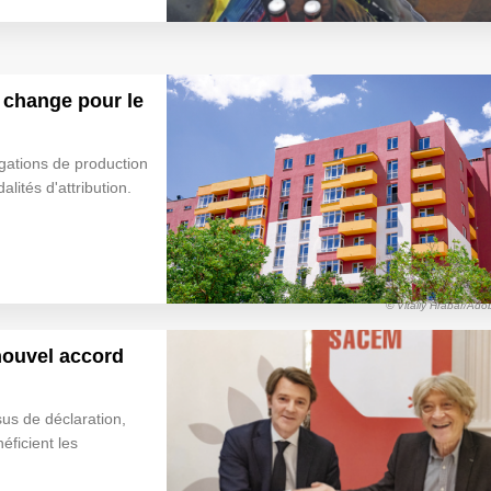
i change pour le
igations de production
ités d'attribution.
© Vitaliy Hrabar/Ad
 nouvel accord
ssus de déclaration,
néficient les