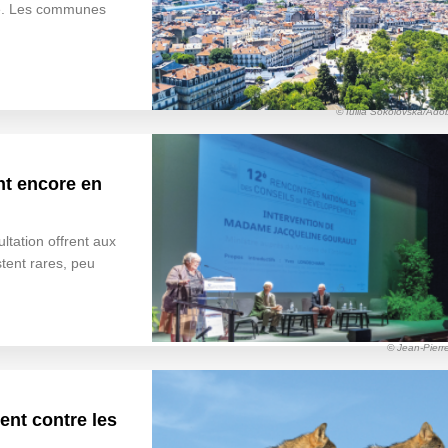
lle. Les communes
© Iuliia Sokolovska/Ad
nt encore en
ltation offrent aux
stent rares, peu
© Jean-Pierr
ent contre les