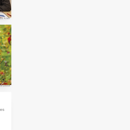
as Krief
beStock
res