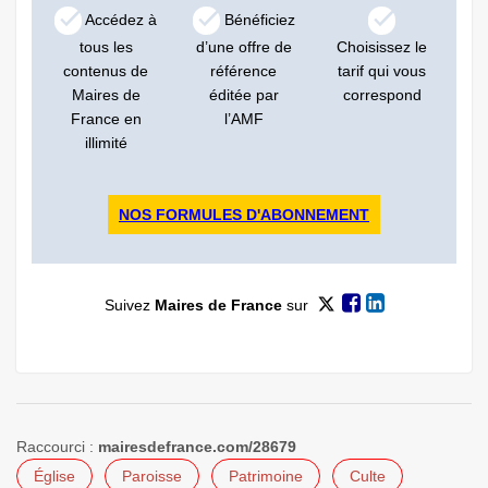
Accédez à
Bénéficiez
tous les
d’une offre de
Choisissez le
contenus de
référence
tarif qui vous
Maires de
éditée par
correspond
France en
l’AMF
illimité
NOS FORMULES D'ABONNEMENT
Suivez
Maires de France
sur
Raccourci :
mairesdefrance.com/28679
Église
Paroisse
Patrimoine
Culte