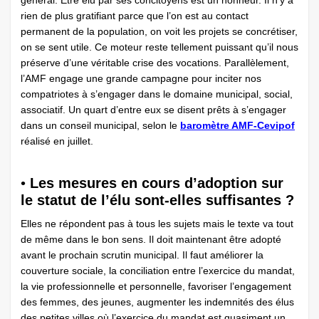
général. Être élu par ses concitoyens est un honneur. Il n’y a
rien de plus gratifiant parce que l’on est au contact
permanent de la population, on voit les projets se concrétiser,
on se sent utile. Ce moteur reste tellement puissant qu’il nous
préserve d’une véritable crise des vocations. Parallèlement,
l’AMF engage une grande campagne pour inciter nos
compatriotes à s’engager dans le domaine municipal, social,
associatif. Un quart d’entre eux se disent prêts à s’engager
dans un conseil municipal, selon le
baromètre AMF-Cevipof
réalisé en juillet.
•
Les mesures en cours d’adoption sur
le statut de l’élu sont-elles suffisantes ?
Elles ne répondent pas à tous les sujets mais le texte va tout
de même dans le bon sens. Il doit maintenant être adopté
avant le prochain scrutin municipal. Il faut améliorer la
couverture sociale, la conciliation entre l’exercice du mandat,
la vie professionnelle et personnelle, favoriser l’engagement
des femmes, des jeunes, augmenter les indemnités des élus
des petites villes où l’exercice du mandat est quasiment un