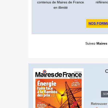
contenus de Maires de France
référen
en illimité
NOS FORM
Suivez
Maires
C
SO
Retrouver 