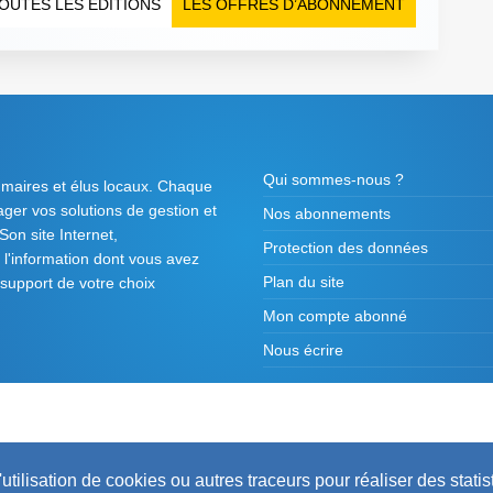
OUTES LES ÉDITIONS
LES OFFRES D’ABONNEMENT
Qui sommes-nous ?
 maires et élus locaux. Chaque
tager vos solutions de gestion et
Nos abonnements
on site Internet,
Protection des données
l'information dont vous avez
Plan du site
 support de votre choix
Mon compte abonné
Nous écrire
2026 ©
Maires de France / Association des Mair
utilisation de cookies ou autres traceurs pour réaliser des statis