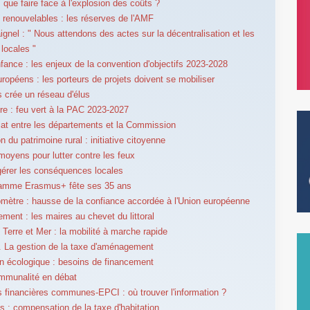
: que faire face à l'explosion des coûts ?
 renouvelables : les réserves de l'AMF
ignel : " Nous attendons des actes sur la décentralisation et les
 locales "
nfance : les enjeux de la convention d'objectifs 2023-2028
ropéens : les porteurs de projets doivent se mobiliser
s crée un réseau d'élus
ure : feu vert à la PAC 2023-2027
iat entre les départements et la Commission
n du patrimoine rural : initiative citoyenne
moyens pour lutter contre les feux
 gérer les conséquences locales
ramme Erasmus+ fête ses 35 ans
mètre : hausse de la confiance accordée à l'Union européenne
ent : les maires au chevet du littoral
e Terre et Mer : la mobilité à marche rapide
é. La gestion de la taxe d'aménagement
on écologique : besoins de financement
ommunalité en débat
s financières communes-EPCI : où trouver l'information ?
s : compensation de la taxe d'habitation