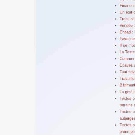
Finances
Un état 
Trois ini
Vendée :
Ehpad : 
Favorise
Il se mo
La Teste
Comment 
Épaves a
Tout sav
Travaille
Bâtiment
La gesti
Textes of
terrains 
Textes o
auberges
Textes o
préempti