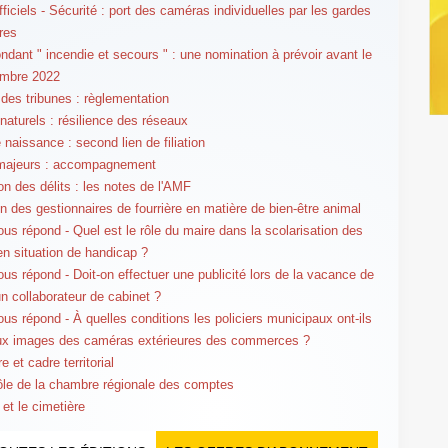
ficiels - Sécurité : port des caméras individuelles par les gardes
res
ndant " incendie et secours " : une nomination à prévoir avant le
embre 2022
 des tribunes : règlementation
naturels : résilience des réseaux
 naissance : second lien de filiation
majeurs : accompagnement
on des délits : les notes de l'AMF
n des gestionnaires de fourrière en matière de bien-être animal
us répond - Quel est le rôle du maire dans la scolarisation des
en situation de handicap ?
us répond - Doit-on effectuer une publicité lors de la vacance de
un collaborateur de cabinet ?
us répond - À quelles conditions les policiers municipaux ont-ils
ux images des caméras extérieures des commerces ?
e et cadre territorial
ôle de la chambre régionale des comptes
 et le cimetière