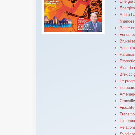
Énergie 
Énergies
André La
finances
Petite e
Fonds eu
Bruxelle
Agricult
Partenar
Protectio
Plus de 
Brexit :
Le prog
Eurobaro
Aménagem
Granvill
Fiscalit
Transiti
L'interc
Relation
Syndicat