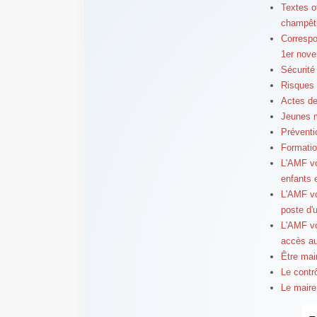
Textes of
champêt
Correspo
1er nov
Sécurité
Risques 
Actes de
Jeunes 
Préventi
Formatio
L'AMF vo
enfants 
L'AMF vo
poste d'
L'AMF vo
accès a
Être mair
Le contr
Le maire