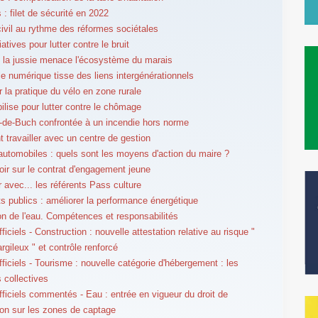
 : filet de sécurité en 2022
civil au rythme des réformes sociétales
tiatives pour lutter contre le bruit
 la jussie menace l'écosystème du marais
le numérique tisse des liens intergénérationnels
r la pratique du vélo en zone rurale
bilise pour lutter contre le chômage
-de-Buch confrontée à un incendie hors norme
travailler avec un centre de gestion
utomobiles : quels sont les moyens d'action du maire ?
oir sur le contrat d'engagement jeune
r avec... les référents Pass culture
s publics : améliorer la performance énergétique
on de l'eau. Compétences et responsabilités
ficiels - Construction : nouvelle attestation relative au risque "
argileux " et contrôle renforcé
fficiels - Tourisme : nouvelle catégorie d'hébergement : les
 collectives
fficiels commentés - Eau : entrée en vigueur du droit de
on sur les zones de captage