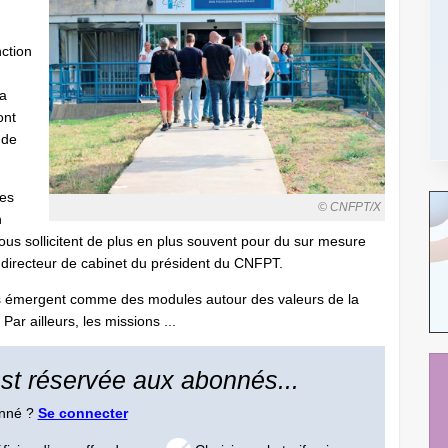
nction
la
ont
 de
des
© CNFPT/X
n
nous sollicitent de plus en plus souvent pour du sur mesure
, directeur de cabinet du président du CNFPT.
s émergent comme des modules autour des valeurs de la
ar ailleurs, les missions ...
 est réservée aux abonnés...
onné ?
Se connecter