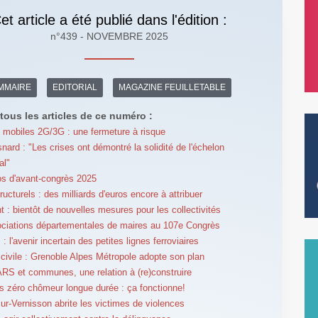
et article a été publié dans l'édition :
n°439 - NOVEMBRE 2025
MMAIRE
EDITORIAL
MAGAZINE FEUILLETABLE
tous les articles de ce numéro :
mobiles 2G/3G : une fermeture à risque
snard : "Les crises ont démontré la solidité de l'échelon
l"
s d'avant-congrès 2025
ucturels : des milliards d'euros encore à attribuer
 : bientôt de nouvelles mesures pour les collectivités
ciations départementales de maires au 107e Congrès
 : l'avenir incertain des petites lignes ferroviaires
 civile : Grenoble Alpes Métropole adopte son plan
ARS et communes, une relation à (re)construire
res zéro chômeur longue durée : ça fonctionne!
ur-Vernisson abrite les victimes de violences