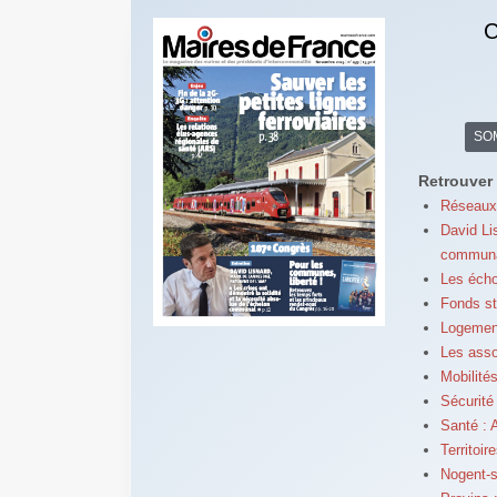
C
SO
Retrouver 
Réseaux 
David Li
communa
Les écho
Fonds str
Logement
Les asso
Mobilités
Sécurité
Santé : 
Territoi
Nogent-s