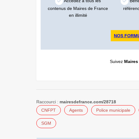
Accédez à tous les
Bénéf
contenus de Maires de France
référen
en illimité
NOS FORM
Suivez
Maires
Raccourci :
mairesdefrance.com/28718
CNFPT
Agents
Police municipale
SGM