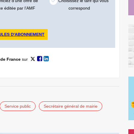
iciez d’une offre de
Choisissez le tarif qui vous
ce éditée par l’AMF
correspond
ULES D'ABONNEMENT
 de France
sur
Service public
Secrétaire général de mairie