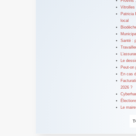
Provins 
Vitrolle
Patricia
local
Biodéche
Municipa
Santé : p
Travaill
L'assura
Le dessi
Peut-on 
En cas d
Facturat
2026 ?
Cyberhar
Élection
Le maire
T