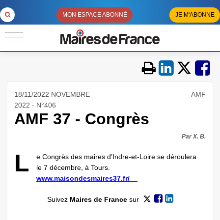
MON ESPACE ABONNÉ
JE M'ABONNE
18/11/2022 NOVEMBRE
AMF
2022 - N°406
AMF 37 - Congrès
Par X. B.
L
e Congrès des maires d’Indre-et-Loire se déroulera
le 7 décembre, à Tours.
www.maisondesmaires37.fr/
Suivez
Maires de France
sur