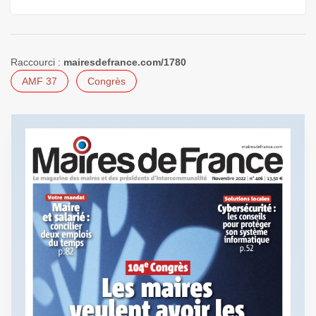
Raccourci :
mairesdefrance.com/1780
AMF 37
Congrès