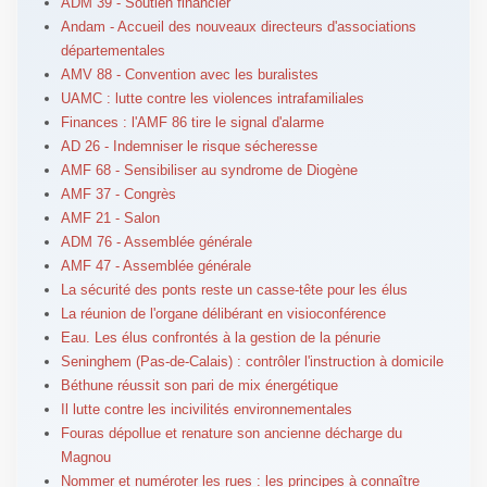
ADM 39 - Soutien financier
Andam - Accueil des nouveaux directeurs d'associations
départementales
AMV 88 - Convention avec les buralistes
UAMC : lutte contre les violences intrafamiliales
Finances : l'AMF 86 tire le signal d'alarme
AD 26 - Indemniser le risque sécheresse
AMF 68 - Sensibiliser au syndrome de Diogène
AMF 37 - Congrès
AMF 21 - Salon
ADM 76 - Assemblée générale
AMF 47 - Assemblée générale
La sécurité des ponts reste un casse-tête pour les élus
La réunion de l'organe délibérant en visioconférence
Eau. Les élus confrontés à la gestion de la pénurie
Seninghem (Pas-de-Calais) : contrôler l'instruction à domicile
Béthune réussit son pari de mix énergétique
Il lutte contre les incivilités environnementales
Fouras dépollue et renature son ancienne décharge du
Magnou
Nommer et numéroter les rues : les principes à connaître