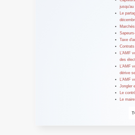
jusqu'au
Le parta
décembr
Marchés 
Sapeurs-
Taxe d'a
Contrats 
L'AMF vo
des élec
L'AMF vo
dérive s
L'AMF vo
Jongler 
Le contrô
Le maire
T