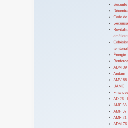
Sécurité
Décentral
Code de 
Sécurisa
Revitalis
améliore
Cohésion
territoria
Énergie 
Renforc
ADM 39 -
Andam - 
AMV 88 -
UAMC : l
Finances 
AD 26 - 
AMF 68 -
AMF 37 
AMF 21 
ADM 76 