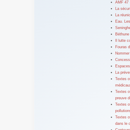
AMF 47 
La sécur
La réuni
Eau. Les
Seninghe
Béthune 
Il lutte 
Fouras d
Nommer e
Concessi
Espaces 
La préve
Textes o
médicau
Textes of
preuve d
Textes of
pollution
Textes of
dans le 
Capteurs