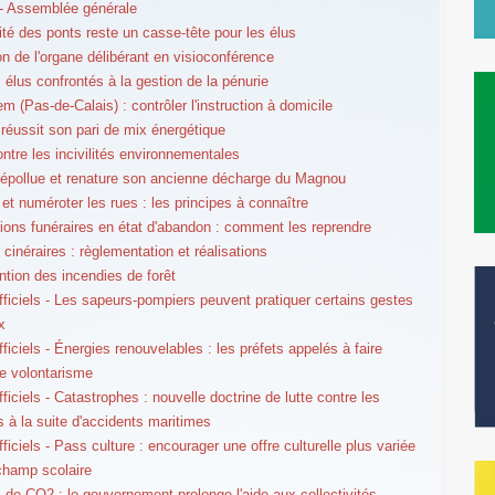
- Assemblée générale
ité des ponts reste un casse-tête pour les élus
on de l'organe délibérant en visioconférence
 élus confrontés à la gestion de la pénurie
m (Pas-de-Calais) : contrôler l'instruction à domicile
réussit son pari de mix énergétique
contre les incivilités environnementales
épollue et renature son ancienne décharge du Magnou
t numéroter les rues : les principes à connaître
ons funéraires en état d'abandon : comment les reprendre
cinéraires : règlementation et réalisations
ntion des incendies de forêt
fficiels - Les sapeurs-pompiers peuvent pratiquer certains gestes
x
ficiels - Énergies renouvelables : les préfets appelés à faire
e volontarisme
ficiels - Catastrophes : nouvelle doctrine de lutte contre les
s à la suite d'accidents maritimes
ficiels - Pass culture : encourager une offre culturelle plus variée
champ scolaire
 de CO2 : le gouvernement prolonge l'aide aux collectivités