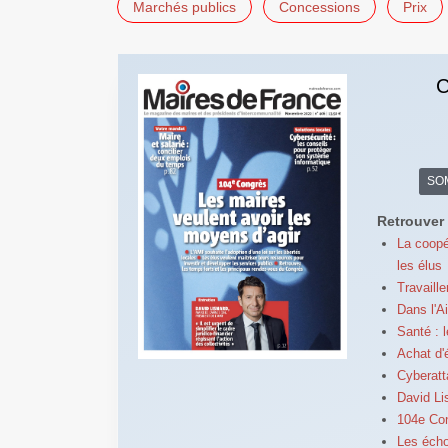
Marchés publics
Concessions
Prix
C
SO
Retrouver 
La coopé
les élus
Travaill
Dans l'A
Santé : l
Achat d'
Cyberatt
David Lis
104e Con
Les écho